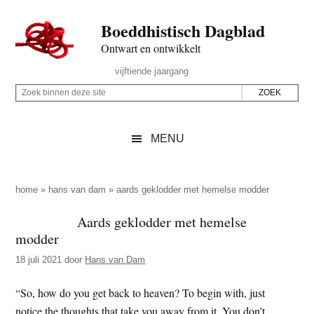
Door
Skip
Spring
Spring
Boeddhistisch Dagblad
naar
to
naar
naar
de
secondary
de
de
Ontwart en ontwikkelt
hoofd
menu
eerste
voettekst
Header
vijftiende jaargang
inhoud
sidebar
Rechts
Z
Z
o
o
e
e
MENU
k
k
b
o
i
p
home
»
hans van dam
»
aards geklodder met hemelse modder
n
d
Aards geklodder met hemelse
n
e
modder
e
z
n
18 juli 2021
door
Hans van Dam
e
d
s
“So, how do you get back to heaven? To begin with, just
e
i
notice the thoughts that take you away from it. You don’t
z