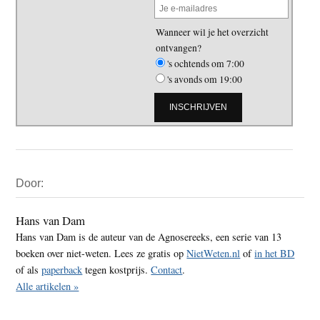
Wanneer wil je het overzicht
ontvangen?
's ochtends om 7:00
's avonds om 19:00
Primaire
Door:
Sidebar
Hans van Dam
Hans van Dam is de auteur van de Agnosereeks, een serie van 13
boeken over niet-weten. Lees ze gratis op
NietWeten.nl
of
in het BD
of als
paperback
tegen kostprijs.
Contact
.
Alle artikelen »