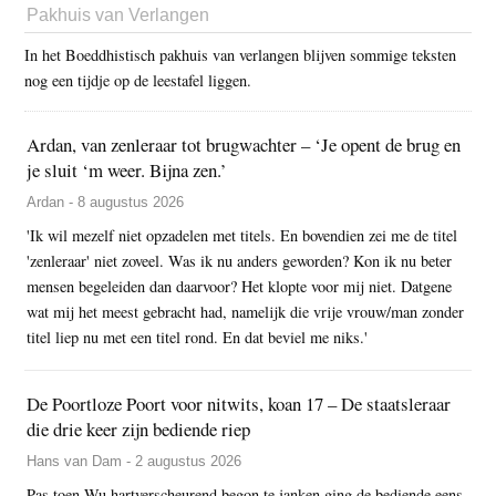
Pakhuis van Verlangen
In het Boeddhistisch pakhuis van verlangen blijven sommige teksten
nog een tijdje op de leestafel liggen.
Ardan, van zenleraar tot brugwachter – ‘Je opent de brug en
je sluit ‘m weer. Bijna zen.’
Ardan - 8 augustus 2026
'Ik wil mezelf niet opzadelen met titels. En bovendien zei me de titel
'zenleraar' niet zoveel. Was ik nu anders geworden? Kon ik nu beter
mensen begeleiden dan daarvoor? Het klopte voor mij niet. Datgene
wat mij het meest gebracht had, namelijk die vrije vrouw/man zonder
titel liep nu met een titel rond. En dat beviel me niks.'
De Poortloze Poort voor nitwits, koan 17 – De staatsleraar
die drie keer zijn bediende riep
Hans van Dam - 2 augustus 2026
Pas toen Wu hartverscheurend begon te janken ging de bediende eens