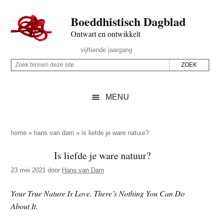
Door
Skip
Spring
Spring
Boeddhistisch Dagblad
naar
to
naar
naar
de
secondary
de
de
Ontwart en ontwikkelt
hoofd
menu
eerste
voettekst
Header
vijftiende jaargang
inhoud
sidebar
Rechts
Z
Z
o
o
e
e
MENU
k
k
b
o
i
p
home
»
hans van dam
»
is liefde je ware natuur?
n
d
Is liefde je ware natuur?
n
e
e
23 mei 2021
door
Hans van Dam
z
n
e
d
Your True Nature Is Love. There’s Nothing You Can Do
s
e
About It.
i
z