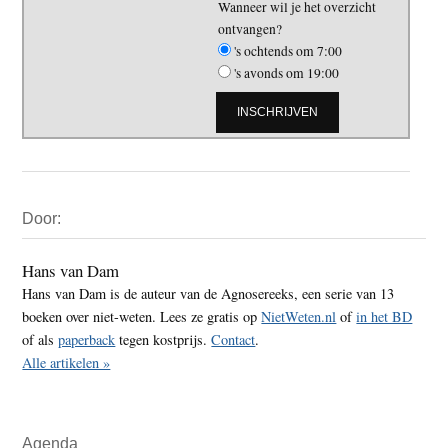
Wanneer wil je het overzicht
ontvangen?
's ochtends om 7:00
's avonds om 19:00
Primaire
Door:
Sidebar
Hans van Dam
Hans van Dam is de auteur van de Agnosereeks, een serie van 13
boeken over niet-weten. Lees ze gratis op
NietWeten.nl
of
in het BD
of als
paperback
tegen kostprijs.
Contact
.
Alle artikelen »
Agenda