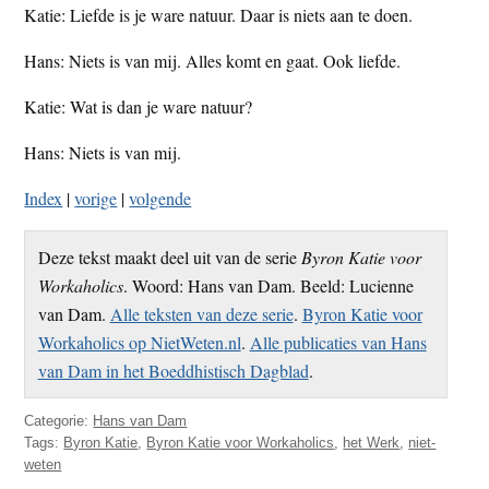
Katie: Liefde is je ware natuur. Daar is niets aan te doen.
t
e
e
s
Hans: Niets is van mij. Alles komt en gaat. Ook liefde.
i
Katie: Wat is dan je ware natuur?
t
e
Hans: Niets is van mij.
Index
|
vorige
|
volgende
Deze tekst maakt deel uit van de serie
Byron Katie voor
Workaholics
. Woord: Hans van Dam. Beeld: Lucienne
van Dam.
Alle teksten van deze serie
.
Byron Katie voor
Workaholics op NietWeten.nl
.
Alle publicaties van Hans
van Dam in het Boeddhistisch Dagblad
.
Categorie:
Hans van Dam
Tags:
Byron Katie
,
Byron Katie voor Workaholics
,
het Werk
,
niet-
weten