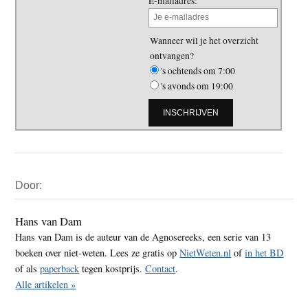
E-mailadres:
Wanneer wil je het overzicht
ontvangen?
's ochtends om 7:00
's avonds om 19:00
Primaire
Door:
Sidebar
Hans van Dam
Hans van Dam is de auteur van de Agnosereeks, een serie van 13
boeken over niet-weten. Lees ze gratis op
NietWeten.nl
of
in het BD
of als
paperback
tegen kostprijs.
Contact
.
Alle artikelen »