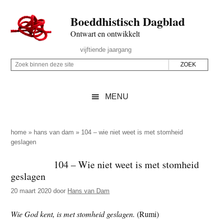
Door
Skip
Spring
Spring
Boeddhistisch Dagblad
naar
to
naar
naar
de
secondary
de
de
Ontwart en ontwikkelt
hoofd
menu
eerste
voettekst
Header
vijftiende jaargang
inhoud
sidebar
Rechts
Z
Z
o
o
e
e
MENU
k
k
b
o
i
p
home
»
hans van dam
»
104 – wie niet weet is met stomheid
n
geslagen
d
n
e
104 – Wie niet weet is met stomheid
e
z
geslagen
n
e
d
20 maart 2020
door
Hans van Dam
s
e
i
Wie God kent, is met stomheid geslagen.
(Rumi)
z