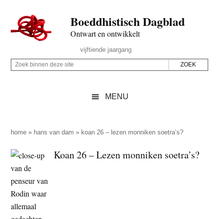
Door
Skip
Spring
Spring
Boeddhistisch Dagblad
naar
to
naar
naar
de
secondary
de
de
Ontwart en ontwikkelt
hoofd
menu
eerste
voettekst
Header
vijftiende jaargang
inhoud
sidebar
Rechts
Z
Z
o
o
e
e
MENU
k
k
b
o
i
p
home
»
hans van dam
»
koan 26 – lezen monniken soetra’s?
n
d
Koan 26 – Lezen monniken soetra’s?
n
e
e
z
n
e
d
s
e
i
z