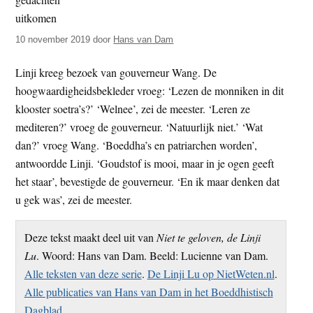
t
e
e
s
10 november 2019
door
Hans van Dam
i
t
Linji kreeg bezoek van gouverneur Wang. De
e
hoogwaardigheidsbekleder vroeg: ‘Lezen de monniken in dit
klooster soetra’s?’ ‘Welnee’, zei de meester. ‘Leren ze
mediteren?’ vroeg de gouverneur. ‘Natuurlijk niet.’ ‘Wat
dan?’ vroeg Wang. ‘Boeddha’s en patriarchen worden’,
antwoordde Linji. ‘Goudstof is mooi, maar in je ogen geeft
het staar’, bevestigde de gouverneur. ‘En ik maar denken dat
u gek was’, zei de meester.
Deze tekst maakt deel uit van
Niet te geloven, de Linji
Lu
. Woord: Hans van Dam. Beeld: Lucienne van Dam.
Alle teksten van deze serie
.
De Linji Lu op NietWeten.nl
.
Alle publicaties van Hans van Dam in het Boeddhistisch
Dagblad
.