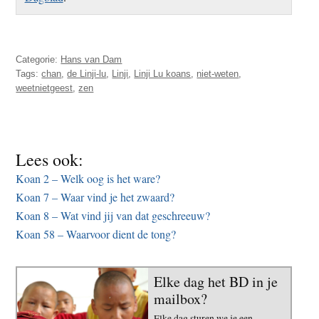
Categorie:
Hans van Dam
Tags:
chan
,
de Linji-lu
,
Linji
,
Linji Lu koans
,
niet-weten
,
weetnietgeest
,
zen
Lees ook:
Koan 2 – Welk oog is het ware?
Koan 7 – Waar vind je het zwaard?
Koan 8 – Wat vind jij van dat geschreeuw?
Koan 58 – Waarvoor dient de tong?
Elke dag het BD in je
mailbox?
Elke dag sturen we je een