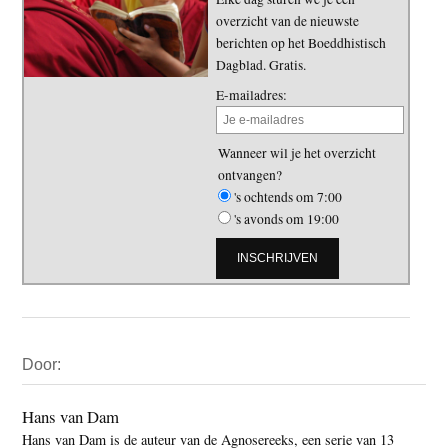
overzicht van de nieuwste
berichten op het Boeddhistisch
Dagblad. Gratis.
E-mailadres:
Wanneer wil je het overzicht
ontvangen?
's ochtends om 7:00
's avonds om 19:00
Primaire
Door:
Sidebar
Hans van Dam
Hans van Dam is de auteur van de Agnosereeks, een serie van 13