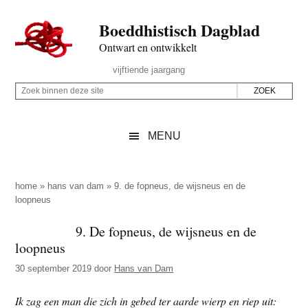
Door
Skip
Spring
Spring
Boeddhistisch Dagblad
naar
to
naar
naar
de
secondary
de
de
Ontwart en ontwikkelt
hoofd
menu
eerste
voettekst
Header
vijftiende jaargang
inhoud
sidebar
Rechts
Z
Z
o
o
e
e
MENU
k
k
b
o
i
p
home
»
hans van dam
»
9. de fopneus, de wijsneus en de
n
loopneus
d
n
e
9. De fopneus, de wijsneus en de
e
z
loopneus
n
e
d
30 september 2019
door
Hans van Dam
s
e
i
Ik zag een man die zich in gebed ter aarde wierp en riep uit:
z