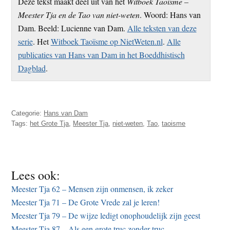
Deze tekst maakt deel uit van het
Witboek Taoïsme –
Meester Tja en de Tao van niet-weten
. Woord: Hans van
Dam. Beeld: Lucienne van Dam.
Alle teksten van deze
serie
. Het
Witboek Taoïsme op NietWeten.nl
.
Alle
publicaties van Hans van Dam in het Boeddhistisch
Dagblad
.
Categorie:
Hans van Dam
Tags:
het Grote Tja
,
Meester Tja
,
niet-weten
,
Tao
,
taoisme
Lees ook:
Meester Tja 62 – Mensen zijn onmensen, ik zeker
Meester Tja 71 – De Grote Vrede zal je leren!
Meester Tja 79 – De wijze ledigt onophoudelijk zijn geest
Meester Tja 87 – Als een grote truc zonder truc