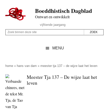
Door
Skip
Spring
Spring
Boeddhistisch Dagblad
naar
to
naar
naar
de
secondary
de
de
Ontwart en ontwikkelt
hoofd
menu
eerste
voettekst
Header
vijftiende jaargang
inhoud
sidebar
Rechts
Z
Z
o
o
e
e
MENU
k
k
b
o
i
p
home
»
hans van dam
»
meester tja 137 – de wijze laat het leven
n
d
Meester Tja 137 – De wijze laat het
n
e
leven
e
z
n
e
d
s
e
i
z