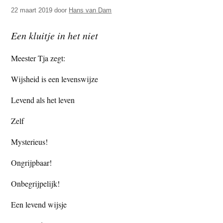
t
e
22 maart 2019
door
Hans van Dam
e
s
Een kluitje in het niet
i
t
Meester Tja zegt:
e
Wijsheid is een levenswijze
Levend als het leven
Zelf
Mysterieus!
Ongrijpbaar!
Onbegrijpelijk!
Een levend wijsje