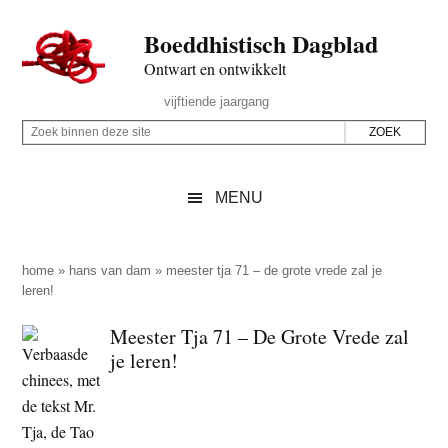
Door
Skip
Spring
Spring
Boeddhistisch Dagblad
naar
to
naar
naar
de
secondary
de
de
Ontwart en ontwikkelt
hoofd
menu
eerste
voettekst
Header
vijftiende jaargang
inhoud
sidebar
Rechts
Z
Z
o
o
e
e
MENU
k
k
b
o
i
p
home
»
hans van dam
»
meester tja 71 – de grote vrede zal je
n
leren!
d
n
e
Meester Tja 71 – De Grote Vrede zal
e
z
je leren!
n
e
d
s
e
i
z