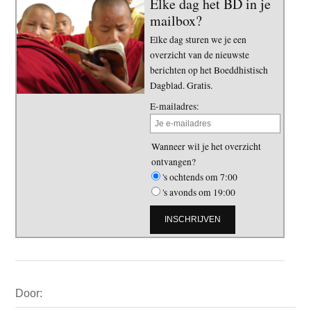
Elke dag het BD in je
mailbox?
Elke dag sturen we je een
overzicht van de nieuwste
berichten op het Boeddhistisch
Dagblad. Gratis.
E-mailadres:
Wanneer wil je het overzicht
ontvangen?
's ochtends om 7:00
's avonds om 19:00
Primaire
Door:
Sidebar