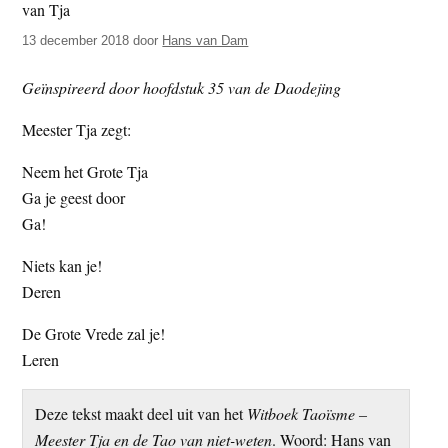
t
e
13 december 2018
door
Hans van Dam
e
s
i
Geïnspireerd door hoofdstuk 35 van de Daodejing
t
e
Meester Tja zegt:
Neem het Grote Tja
Ga je geest door
Ga!
Niets kan je!
Deren
De Grote Vrede zal je!
Leren
Deze tekst maakt deel uit van het
Witboek Taoïsme –
Meester Tja en de Tao van niet-weten
. Woord: Hans van