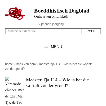
Door
Skip
Spring
Spring
Boeddhistisch Dagblad
naar
to
naar
naar
de
secondary
de
de
Ontwart en ontwikkelt
hoofd
menu
eerste
voettekst
Header
vijftiende jaargang
inhoud
sidebar
Rechts
Z
Z
o
o
e
e
MENU
k
k
b
o
i
p
home
»
hans van dam
»
meester tja 114 – wie is het die wortelt
n
zonder grond?
d
n
e
Meester Tja 114 – Wie is het die
e
z
wortelt zonder grond?
n
e
d
s
e
i
z