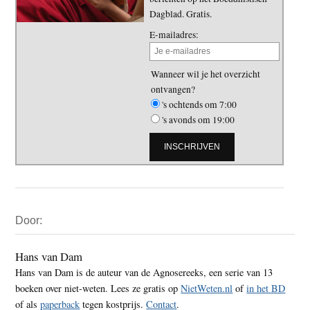
Dagblad. Gratis.
E-mailadres:
Wanneer wil je het overzicht
ontvangen?
's ochtends om 7:00
's avonds om 19:00
Primaire
Door:
Sidebar
Hans van Dam
Hans van Dam is de auteur van de Agnosereeks, een serie van 13
boeken over niet-weten. Lees ze gratis op
NietWeten.nl
of
in het BD
of als
paperback
tegen kostprijs.
Contact
.