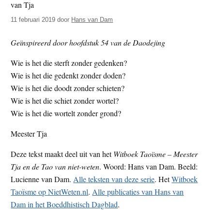
t
e
11 februari 2019
door
Hans van Dam
e
s
i
Geïnspireerd door hoofdstuk 54 van de Daodejing
t
e
Wie is het die sterft zonder gedenken?
Wie is het die gedenkt zonder doden?
Wie is het die doodt zonder schieten?
Wie is het die schiet zonder wortel?
Wie is het die wortelt zonder grond?
Meester Tja
Deze tekst maakt deel uit van het
Witboek Taoïsme – Meester
Tja en de Tao van niet-weten
. Woord: Hans van Dam. Beeld:
Lucienne van Dam.
Alle teksten van deze serie
. Het
Witboek
Taoïsme op NietWeten.nl
.
Alle publicaties van Hans van
Dam in het Boeddhistisch Dagblad
.