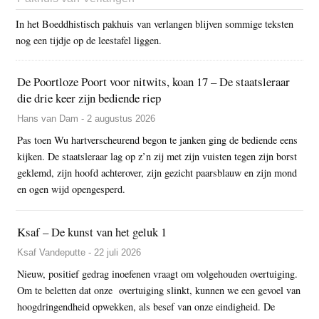
In het Boeddhistisch pakhuis van verlangen blijven sommige teksten
nog een tijdje op de leestafel liggen.
De Poortloze Poort voor nitwits, koan 17 – De staatsleraar
die drie keer zijn bediende riep
Hans van Dam - 2 augustus 2026
Pas toen Wu hartverscheurend begon te janken ging de bediende eens
kijken. De staatsleraar lag op z’n zij met zijn vuisten tegen zijn borst
geklemd, zijn hoofd achterover, zijn gezicht paarsblauw en zijn mond
en ogen wijd opengesperd.
Ksaf – De kunst van het geluk 1
Ksaf Vandeputte - 22 juli 2026
Nieuw, positief gedrag inoefenen vraagt om volgehouden overtuiging.
Om te beletten dat onze overtuiging slinkt, kunnen we een gevoel van
hoogdringendheid opwekken, als besef van onze eindigheid. De