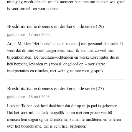
uitdaging wordt dan dat we elk moment benutten om te doen wat goed
is voor onszelf en voor anderen.
Boeddhistische doeners en denkers – de serie (29)
gastauteur - 17 mei 2026
Arjan Mulder: 'Het boeddhisme is voor mij een persoonlijke tocht. Ik
weet dat dit niet wordt aangeraden, maar ik kan niet zo veel met
bijeenkomsten. De meditatie-ochtenden en weekend-retraites die ik
heb bezocht, leverden mij vooral 'ongeloof op – over starre
interpretaties en rituelen, met weinig ruimte voor gesprek.'
Boeddhistische doeners en denkers – de serie (27)
gastauteur - 15 mei 2026
Loekie: 'Ik ben ook heel dankbaar dat dit op mijn pad is gekomen.
Dat het voor mij als leek mogelijk is om met een groep van 60
mensen tien dagen op de Drentse hei samen te mediteren en te leren
over het boeddhisme, dat is echt heel bijzonder.’