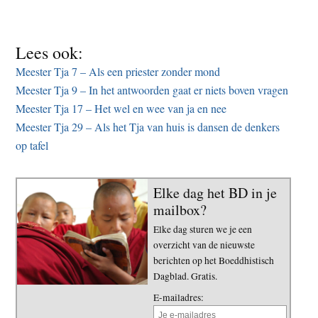
Lees ook:
Meester Tja 7 – Als een priester zonder mond
Meester Tja 9 – In het antwoorden gaat er niets boven vragen
Meester Tja 17 – Het wel en wee van ja en nee
Meester Tja 29 – Als het Tja van huis is dansen de denkers
op tafel
Elke dag het BD in je
mailbox?
Elke dag sturen we je een
overzicht van de nieuwste
berichten op het Boeddhistisch
Dagblad. Gratis.
E-mailadres: