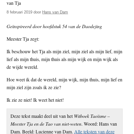
t
e
8 februari 2019
door
Hans van Dam
e
s
i
Geïnspireerd door hoofdstuk 54 van de Daodejing
t
e
Meester Tja zegt:
Ik beschouw het Tja als mijn ziel, mijn ziel als mijn lief, mijn
lief als mijn thuis, mijn thuis als mijn wijk en mijn wijk als
de wijde wereld.
Hoe weet ik dat de wereld, mijn wijk, mijn thuis, mijn lief en
mijn ziel zijn zoals ik ze zie?
Ik zie ze niet! Ik weet het niet!
Deze tekst maakt deel uit van het
Witboek Taoïsme –
Meester Tja en de Tao van niet-weten
. Woord: Hans van
Dam. Beeld: Lucienne van Dam.
Alle teksten van deze