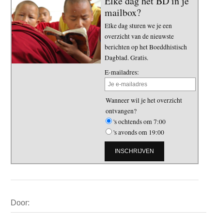
Elke dag het BD in je
mailbox?
Elke dag sturen we je een
overzicht van de nieuwste
berichten op het Boeddhistisch
Dagblad. Gratis.
E-mailadres:
Wanneer wil je het overzicht
ontvangen?
's ochtends om 7:00
's avonds om 19:00
Primaire
Door:
Sidebar