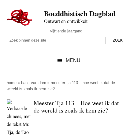
Door
Skip
Spring
Spring
Boeddhistisch Dagblad
naar
to
naar
naar
de
secondary
de
de
Ontwart en ontwikkelt
hoofd
menu
eerste
voettekst
Header
vijftiende jaargang
inhoud
sidebar
Rechts
Z
Z
o
o
e
e
MENU
k
k
b
o
i
p
home
»
hans van dam
»
meester tja 113 – hoe weet ik dat de
n
wereld is zoals ik hem zie?
d
n
e
Meester Tja 113 – Hoe weet ik dat
e
z
de wereld is zoals ik hem zie?
n
e
d
s
e
i
z