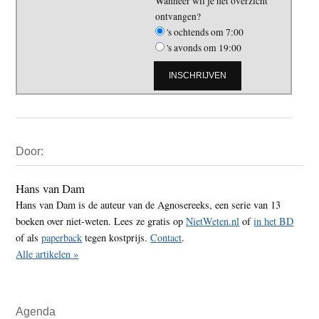
Wanneer wil je het overzicht
ontvangen?
's ochtends om 7:00
's avonds om 19:00
Primaire
Door:
Sidebar
Hans van Dam
Hans van Dam is de auteur van de Agnosereeks, een serie van 13
boeken over niet-weten. Lees ze gratis op
NietWeten.nl
of
in het BD
of als
paperback
tegen kostprijs.
Contact
.
Alle artikelen »
Agenda