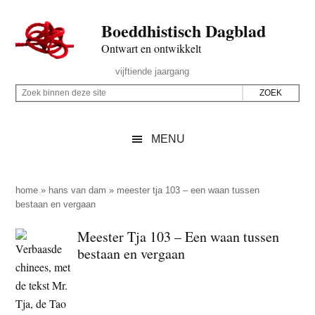
Door
Skip
Spring
Spring
Boeddhistisch Dagblad
naar
to
naar
naar
de
secondary
de
de
Ontwart en ontwikkelt
hoofd
menu
eerste
voettekst
Header
vijftiende jaargang
inhoud
sidebar
Rechts
Z
Z
o
o
e
e
MENU
k
k
b
o
i
p
home
»
hans van dam
»
meester tja 103 – een waan tussen
n
bestaan en vergaan
d
n
e
Meester Tja 103 – Een waan tussen
e
z
bestaan en vergaan
n
e
d
s
e
i
z