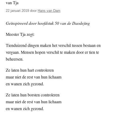
t
e
22 januari 2019
door
Hans van Dam
e
s
i
Geïnspireerd door hoofdstuk 50 van de Daodejing
t
e
Meester Tja zegt:
Tienduizend dingen maken het verschil tussen bestaan en
vergaan. Mensen hopen verschil te maken door er tien te
beheersen.
Ze laten hun hart controleren
maar niet de rest van hun lichaam
en wanen zich gezond.
Ze laten hun borsten controleren
maar niet de rest van hun lichaam
en wanen zich gezond.