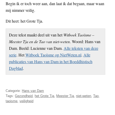
Begin ik er toch weer aan, dan laat ik dat begaan, maar waan
mij nimmer veilig.
Dit heet: het Grote Tja.
Deze tekst maakt deel uit van het
Witboek Taoïsme –
Meester Tja en de Tao van niet-weten
. Woord: Hans van
Dam. Beeld: Lucienne van Dam.
Alle teksten van deze
serie
. Het
Witboek Taoïsme op NietWeten.nl
.
Alle
publicaties van Hans van Dam in het Boeddhistisch
Dagblad
.
Categorie:
Hans van Dam
Tags:
Gezondheid
,
het Grote Tja
,
Meester Tja
,
niet-weten
,
Tao
,
taoisme
,
veiligheid