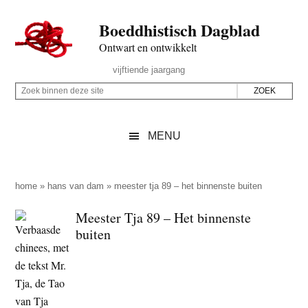
Door
Skip
Spring
Spring
Boeddhistisch Dagblad
naar
to
naar
naar
de
secondary
de
de
Ontwart en ontwikkelt
hoofd
menu
eerste
voettekst
Header
vijftiende jaargang
inhoud
sidebar
Rechts
Z
Z
o
o
e
e
MENU
k
k
b
o
i
p
home
»
hans van dam
»
meester tja 89 – het binnenste buiten
n
d
Meester Tja 89 – Het binnenste
n
e
buiten
e
z
n
e
d
s
e
i
z