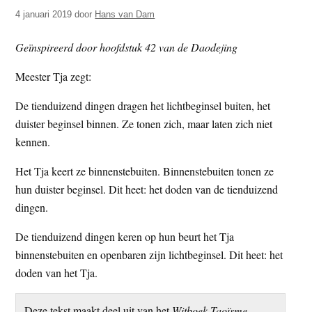
t
e
4 januari 2019
door
Hans van Dam
e
s
Geïnspireerd door hoofdstuk 42 van de Daodejing
i
t
Meester Tja zegt:
e
De tienduizend dingen dragen het lichtbeginsel buiten, het
duister beginsel binnen. Ze tonen zich, maar laten zich niet
kennen.
Het Tja keert ze binnenstebuiten. Binnenstebuiten tonen ze
hun duister beginsel. Dit heet: het doden van de tienduizend
dingen.
De tienduizend dingen keren op hun beurt het Tja
binnenstebuiten en openbaren zijn lichtbeginsel. Dit heet: het
doden van het Tja.
Deze tekst maakt deel uit van het
Witboek Taoïsme –