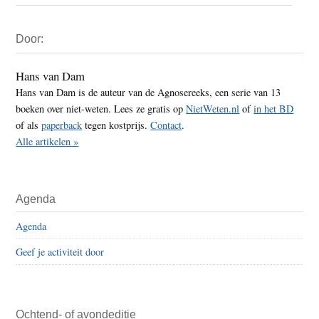
Primaire
Door:
Sidebar
Hans van Dam
Hans van Dam is de auteur van de Agnosereeks, een serie van 13
boeken over niet-weten. Lees ze gratis op
NietWeten.nl
of
in het BD
of als
paperback
tegen kostprijs.
Contact
.
Alle artikelen »
Agenda
Agenda
Geef je activiteit door
Ochtend- of avondeditie