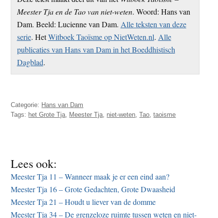
Meester Tja en de Tao van niet-weten
. Woord: Hans van
Dam. Beeld: Lucienne van Dam.
Alle teksten van deze
serie
. Het
Witboek Taoïsme op NietWeten.nl
.
Alle
publicaties van Hans van Dam in het Boeddhistisch
Dagblad
.
Categorie:
Hans van Dam
Tags:
het Grote Tja
,
Meester Tja
,
niet-weten
,
Tao
,
taoisme
Lees ook:
Meester Tja 11 – Wanneer maak je er een eind aan?
Meester Tja 16 – Grote Gedachten, Grote Dwaasheid
Meester Tja 21 – Houdt u liever van de domme
Meester Tja 34 – De grenzeloze ruimte tussen weten en niet-