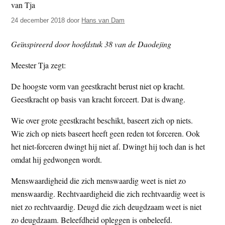
t
e
24 december 2018
door
Hans van Dam
e
s
i
Geïnspireerd door hoofdstuk 38 van de Daodejing
t
e
Meester Tja zegt:
De hoogste vorm van geestkracht berust niet op kracht.
Geestkracht op basis van kracht forceert. Dat is dwang.
Wie over grote geestkracht beschikt, baseert zich op niets.
Wie zich op niets baseert heeft geen reden tot forceren. Ook
het niet-forceren dwingt hij niet af. Dwingt hij toch dan is het
omdat hij gedwongen wordt.
Menswaardigheid die zich menswaardig weet is niet zo
menswaardig. Rechtvaardigheid die zich rechtvaardig weet is
niet zo rechtvaardig. Deugd die zich deugdzaam weet is niet
zo deugdzaam. Beleefdheid opleggen is onbeleefd.