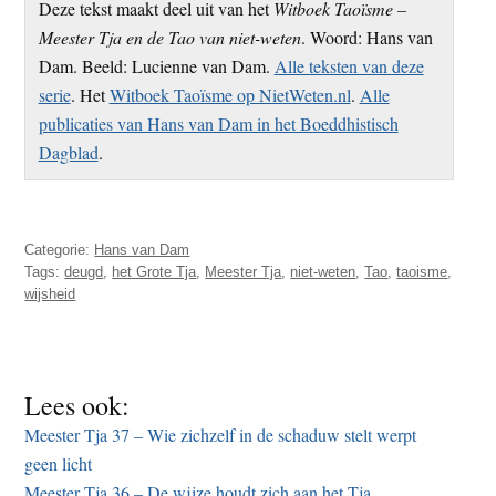
Deze tekst maakt deel uit van het
Witboek Taoïsme –
Meester Tja en de Tao van niet-weten
. Woord: Hans van
Dam. Beeld: Lucienne van Dam.
Alle teksten van deze
serie
. Het
Witboek Taoïsme op NietWeten.nl
.
Alle
publicaties van Hans van Dam in het Boeddhistisch
Dagblad
.
Categorie:
Hans van Dam
Tags:
deugd
,
het Grote Tja
,
Meester Tja
,
niet-weten
,
Tao
,
taoisme
,
wijsheid
Lees ook:
Meester Tja 37 – Wie zichzelf in de schaduw stelt werpt
geen licht
Meester Tja 36 – De wijze houdt zich aan het Tja