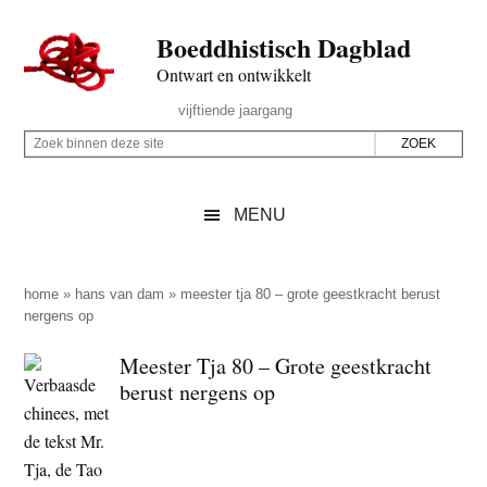
Door
Skip
Spring
Spring
Boeddhistisch Dagblad
naar
to
naar
naar
de
secondary
de
de
Ontwart en ontwikkelt
hoofd
menu
eerste
voettekst
Header
vijftiende jaargang
inhoud
sidebar
Rechts
Z
Z
o
o
e
e
MENU
k
k
b
o
i
p
home
»
hans van dam
»
meester tja 80 – grote geestkracht berust
n
nergens op
d
n
e
Meester Tja 80 – Grote geestkracht
e
z
berust nergens op
n
e
d
s
e
i
z