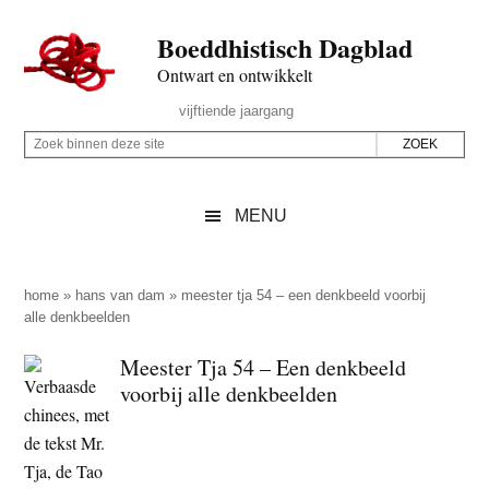
Door
Skip
Spring
Spring
Boeddhistisch Dagblad
naar
to
naar
naar
de
secondary
de
de
Ontwart en ontwikkelt
hoofd
menu
eerste
voettekst
Header
vijftiende jaargang
inhoud
sidebar
Rechts
Z
Z
o
o
e
e
MENU
k
k
b
o
i
p
home
»
hans van dam
»
meester tja 54 – een denkbeeld voorbij
n
alle denkbeelden
d
n
e
Meester Tja 54 – Een denkbeeld
e
z
voorbij alle denkbeelden
n
e
d
s
e
i
z