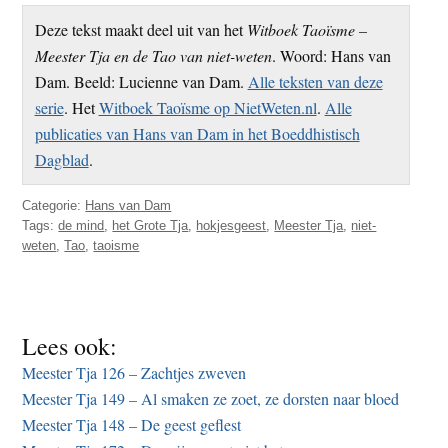
Deze tekst maakt deel uit van het
Witboek Taoïsme –
Meester Tja en de Tao van niet-weten
. Woord: Hans van
Dam. Beeld: Lucienne van Dam.
Alle teksten van deze
serie
. Het
Witboek Taoïsme op NietWeten.nl
.
Alle
publicaties van Hans van Dam in het Boeddhistisch
Dagblad
.
Categorie:
Hans van Dam
Tags:
de mind
,
het Grote Tja
,
hokjesgeest
,
Meester Tja
,
niet-
weten
,
Tao
,
taoisme
Lees ook:
Meester Tja 126 – Zachtjes zweven
Meester Tja 149 – Al smaken ze zoet, ze dorsten naar bloed
Meester Tja 148 – De geest geflest