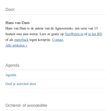
Primaire
Door:
Sidebar
Hans van Dam
Hans van Dam is de auteur van de Agnosereeks, een serie van 13
boeken over niet-weten. Lees ze gratis op
NietWeten.nl
of
in het BD
of als
paperback
tegen kostprijs.
Contact
.
Alle artikelen »
Agenda
Agenda
Geef je activiteit door
Ochtend- of avondeditie