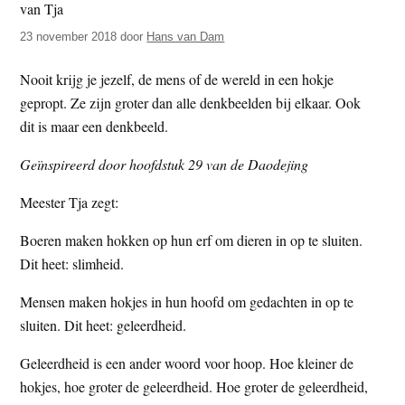
t
e
23 november 2018
door
Hans van Dam
e
s
i
Nooit krijg je jezelf, de mens of de wereld in een hokje
t
gepropt. Ze zijn groter dan alle denkbeelden bij elkaar. Ook
e
dit is maar een denkbeeld.
Geïnspireerd door hoofdstuk 29 van de Daodejing
Meester Tja zegt:
Boeren maken hokken op hun erf om dieren in op te sluiten.
Dit heet: slimheid.
Mensen maken hokjes in hun hoofd om gedachten in op te
sluiten. Dit heet: geleerdheid.
Geleerdheid is een ander woord voor hoop. Hoe kleiner de
hokjes, hoe groter de geleerdheid. Hoe groter de geleerdheid,