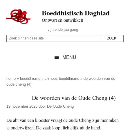
Door
Skip
Spring
Spring
Boeddhistisch Dagblad
naar
to
naar
naar
de
secondary
de
de
Ontwart en ontwikkelt
hoofd
menu
eerste
voettekst
Header
vijftiende jaargang
inhoud
sidebar
Rechts
Z
Z
o
o
e
e
MENU
k
k
b
o
i
p
home
»
boeddhisme
»
chinees boeddhisme
»
de woorden van de
n
oude cheng (4)
d
n
e
De woorden van de Oude Cheng (4)
e
z
n
19 november 2025
door
De Oude Cheng
e
d
s
De abt van een klooster vraagt de oude Cheng zijn monniken
e
i
te onderwijzen. De zaak loopt lichtelijk uit de hand.
z