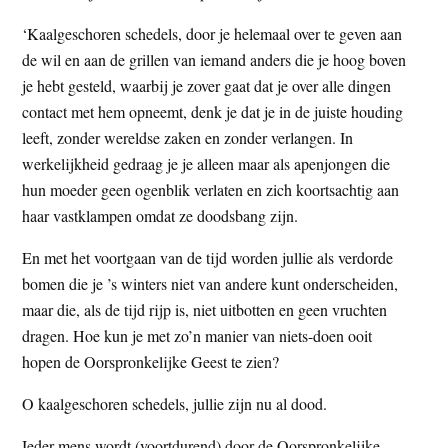
t
e
‘Kaalgeschoren schedels, door je helemaal over te geven aan
e
s
de wil en aan de grillen van iemand anders die je hoog boven
i
je hebt gesteld, waarbij je zover gaat dat je over alle dingen
t
contact met hem opneemt, denk je dat je in de juiste houding
e
leeft, zonder wereldse zaken en zonder verlangen. In
werkelijkheid gedraag je je alleen maar als apenjongen die
hun moeder geen ogenblik verlaten en zich koortsachtig aan
haar vastklampen omdat ze doodsbang zijn.
En met het voortgaan van de tijd worden jullie als verdorde
bomen die je ’s winters niet van andere kunt onderscheiden,
maar die, als de tijd rijp is, niet uitbotten en geen vruchten
dragen. Hoe kun je met zo’n manier van niets-doen ooit
hopen de Oorspronkelijke Geest te zien?
O kaalgeschoren schedels, jullie zijn nu al dood.
Ieder mens wordt (voortdurend) door de Oorspronkelijke