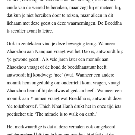
einde van de wereld te bereiken, maar zegt hij er meteen bij,
dat kun je niet bereiken door te reizen, maar alleen in dit
lichaam met deze geest en deze waarnemingen. De Boeddha
is seculier avant la lettre.
Ook in zenteksten vind je deze beweging terug. Wanneer
Zhaozhou aan Nanquan vraagt wat het Dao is, antwoordt hij:
‘je gewone geest’. Als vele jaren later een monnik aan
Zhaozhou vraagt of de hond de boeddhanatuur heeft,
antwoordt hij koudweg: ‘nee’ (wu). Wanneer een andere
monnik hem ongeduldig om onderricht komt vragen, vraagt
Zhaozhou hem of hij de afwas al gedaan heeft. Wanneer een
monnik aan Yunmen vraagt wat Boeddha is, antwoordt deze:
‘de toiletborstel’. Thich Nhat Hanh drukt het in onze tijd iets
poëtischer uit: ‘The miracle is to walk on earth.’
Het merkwaardige is dat al deze verhalen ook omgekeerd
geïnterpreteerd blijken te kunnen worden. Het feit dat de