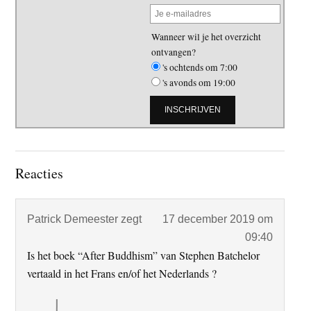
Wanneer wil je het overzicht
ontvangen?
's ochtends om 7:00
's avonds om 19:00
Lees
Reacties
Interacties
Patrick Demeester
zegt
17 december 2019 om
09:40
Is het boek “After Buddhism” van Stephen Batchelor
vertaald in het Frans en/of het Nederlands ?