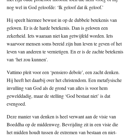
t
e
nog wel in God geloofde: ‘Ik geloof dat ik geloof.’
e
s
Hij speelt hiermee bewust in op de dubbele betekenis van
i
geloven. Er is de harde betekenis. Dan is geloven een
t
zekerheid. Iets waaraan niet kan getwijfeld worden. Iets
e
waarvoor mensen soms bereid zijn hun leven te geven of het
leven van anderen te vernietigen. En er is de zachte betekenis
van ‘het zou kunnen’.
Vattimo pleit voor een ‘pensiero debole’, een zacht denken.
Hij heeft het daarbij over het christendom. Een metafysische
invulling van God als de grond van alles is voor hem
gewelddadig, maar de stelling ‘God bestaat niet’ is dat
evengoed.
Deze manier van denken is heel verwant aan de visie van
Boeddha op de middenweg. Bevrijding zit in een visie die
het midden houdt tussen de extremen van bestaan en niet-