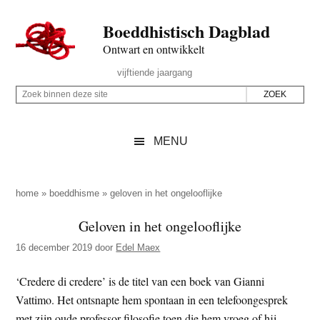
Door
Skip
Spring
Spring
Boeddhistisch Dagblad
naar
to
naar
naar
de
secondary
de
de
Ontwart en ontwikkelt
hoofd
menu
eerste
voettekst
Header
vijftiende jaargang
inhoud
sidebar
Rechts
Z
Z
o
o
e
e
MENU
k
k
b
o
i
p
home
»
boeddhisme
»
geloven in het ongelooflijke
n
d
Geloven in het ongelooflijke
n
e
e
16 december 2019
door
Edel Maex
z
n
e
d
‘Credere di credere’ is de titel van een boek van Gianni
s
e
Vattimo. Het ontsnapte hem spontaan in een telefoongesprek
i
z
met zijn oude professor filosofie toen die hem vroeg of hij