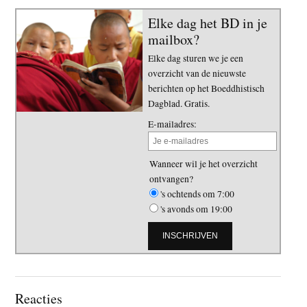
Elke dag het BD in je
mailbox?
Elke dag sturen we je een
overzicht van de nieuwste
berichten op het Boeddhistisch
Dagblad. Gratis.
E-mailadres:
Wanneer wil je het overzicht
ontvangen?
's ochtends om 7:00
's avonds om 19:00
Lees
Reacties