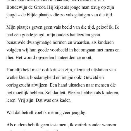
t
e
Boudewijn de Groot. Hij kijkt als jonge man terug op zijn
e
s
jeugd – de blijde plaatjes die zo vals getuigen van die tijd.
i
Mijn plaatjes geven geen vals beeld van die tijd, geloof ik. Ik
t
had een goede jeugd, mijn ouders hanteerden geen
e
benauwde dwangmatige normen en waarden, als kinderen
volgden wij hun goede voorbeeld in het omgaan met mens en
dier. Het woord opvoeden hanteerden ze nooit.
Hartelijkheid maar ook kritisch zijn, niemand uitsluiten van
welke kleur, hoedanigheid en religie ook. Geweld en
oorlogszucht afwijzen. Een hand uitsteken naar mensen die
het moeilijk hebben. Solidariteit. Plezier hebben als kinderen,
leren. Vrij zijn. Dat was ons kader.
Wat dat betreft voel ik me nog zeer jeugdig.
Als oudere heb ik geen testament, ik vertrek zonder wensen