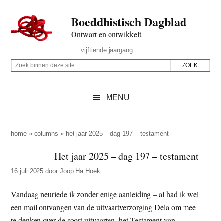
Door
Skip
Spring
Spring
Boeddhistisch Dagblad
naar
to
naar
naar
de
secondary
de
de
Ontwart en ontwikkelt
hoofd
menu
eerste
voettekst
Header
vijftiende jaargang
inhoud
sidebar
Rechts
Z
Z
o
o
e
e
MENU
k
k
b
o
i
p
home
»
columns
»
het jaar 2025 – dag 197 – testament
n
d
Het jaar 2025 – dag 197 – testament
n
e
e
16 juli 2025
door
Joop Ha Hoek
z
n
e
d
Vandaag neuriede ik zonder enige aanleiding – al had ik wel
s
e
een mail ontvangen van de uitvaartverzorging Dela om mee
i
z
te denken over de soort uitvaarten, het Testament van