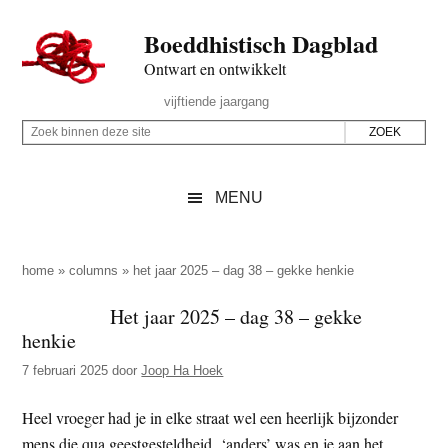
Door
Skip
Spring
Spring
Boeddhistisch Dagblad
naar
to
naar
naar
de
secondary
de
de
Ontwart en ontwikkelt
hoofd
menu
eerste
voettekst
Header
vijftiende jaargang
inhoud
sidebar
Rechts
Z
Z
o
o
e
e
MENU
k
k
b
o
i
p
home
»
columns
»
het jaar 2025 – dag 38 – gekke henkie
n
d
Het jaar 2025 – dag 38 – gekke
n
e
henkie
e
z
n
7 februari 2025
door
Joop Ha Hoek
e
d
s
Heel vroeger had je in elke straat wel een heerlijk bijzonder
e
i
mens die qua geestgesteldheid ‘anders’ was en je aan het
z