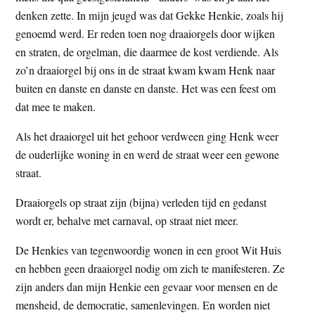
t
denken zette. In mijn jeugd was dat Gekke Henkie, zoals hij
e
e
genoemd werd. Er reden toen nog draaiorgels door wijken
s
en straten, de orgelman, die daarmee de kost verdiende. Als
i
zo’n draaiorgel bij ons in de straat kwam kwam Henk naar
t
buiten en danste en danste en danste. Het was een feest om
e
dat mee te maken.
Als het draaiorgel uit het gehoor verdween ging Henk weer
de ouderlijke woning in en werd de straat weer een gewone
straat.
Draaiorgels op straat zijn (bijna) verleden tijd en gedanst
wordt er, behalve met carnaval, op straat niet meer.
De Henkies van tegenwoordig wonen in een groot Wit Huis
en hebben geen draaiorgel nodig om zich te manifesteren. Ze
zijn anders dan mijn Henkie een gevaar voor mensen en de
mensheid, de democratie, samenlevingen. En worden niet