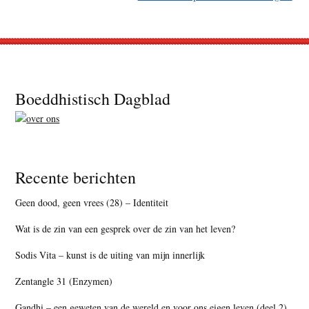
Footer
Boeddhistisch Dagblad
Recente berichten
Geen dood, geen vrees (28) – Identiteit
Wat is de zin van een gesprek over de zin van het leven?
Sodis Vita – kunst is de uiting van mijn innerlijk
Zentangle 31 (Enzymen)
Gandhi – een geweten van de wereld en voor ons eigen leven (deel 2)