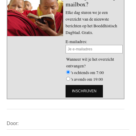
mailbox?
Elke dag sturen we je een
overzicht van de nieuwste
berichten op het Boeddhistisch
Dagblad. Gratis.
E-mailadres:
Wanneer wil je het overzicht
ontvangen?
's ochtends om 7:00
's avonds om 19:00
Primaire
Door:
Sidebar