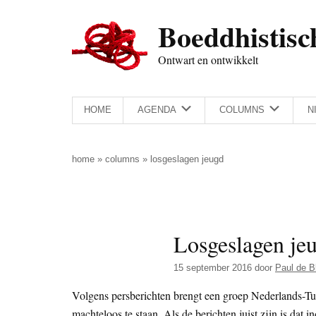
Door
Skip
Spring
Spring
Boeddhistisc
naar
to
naar
naar
de
secondary
de
de
Ontwart en ontwikkelt
hoofd
menu
eerste
voettekst
inhoud
sidebar
HOME
AGENDA
COLUMNS
N
home
»
columns
»
losgeslagen jeugd
Losgeslagen je
15 september 2016
door
Paul de B
Volgens persberichten brengt een groep Nederlands-Tu
machteloos te staan. Als de berichten juist zijn is da