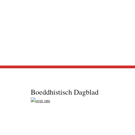
Footer
Boeddhistisch Dagblad