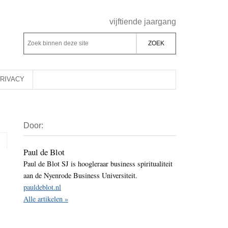
Header
vijftiende jaargang
Rechts
Z
Z
o
o
e
e
k
k
RIVACY
b
o
i
p
Primaire
n
d
Door:
Sidebar
n
e
e
z
Paul de Blot
n
Paul de Blot SJ is hoogleraar business spiritualiteit
e
d
aan de Nyenrode Business Universiteit.
s
e
pauldeblot.nl
i
z
Alle artikelen »
t
e
e
s