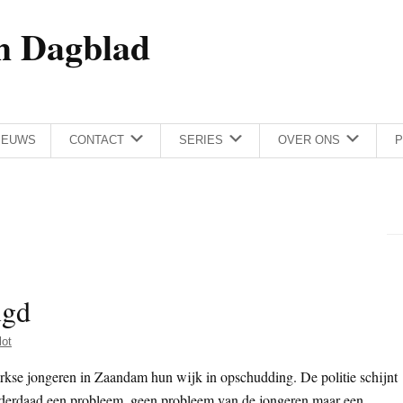
h Dagblad
IEUWS
CONTACT
SERIES
OVER ONS
P
ugd
lot
rkse jongeren in Zaandam hun wijk in opschudding. De politie schijnt
t inderdaad een probleem, geen probleem van de jongeren maar een