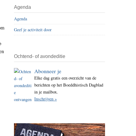
i
Agenda
t
Agenda
e
 om
Geef je activiteit door
p
en
Ochtend- of avondeditie
Abonneer je
Elke dag gratis een overzicht van de
berichten op het Boeddhistisch Dagblad
in je mailbox.
Inschrijven »