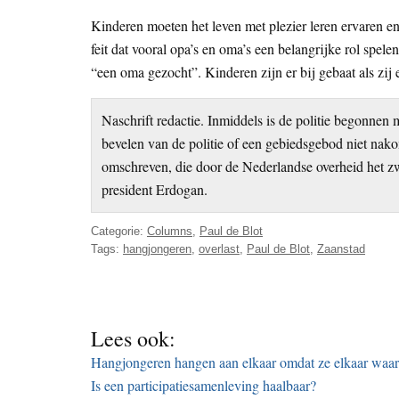
Kinderen moeten het leven met plezier leren ervaren e
feit dat vooral opa’s en oma’s een belangrijke rol spel
“een oma gezocht”. Kinderen zijn er bij gebaat als z
Naschrift redactie. Inmiddels is de politie begonnen
bevelen van de politie of een gebiedsgebod niet nako
omschreven, die door de Nederlandse overheid het z
president Erdogan.
Categorie:
Columns
,
Paul de Blot
Tags:
hangjongeren
,
overlast
,
Paul de Blot
,
Zaanstad
Lees ook:
Hangjongeren hangen aan elkaar omdat ze elkaar waa
Is een participatiesamenleving haalbaar?