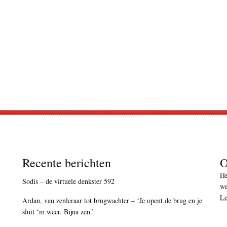
Recente berichten
O
He
Sodis – de virtuele denkster 592
we
Le
Ardan, van zenleraar tot brugwachter – ‘Je opent de brug en je
sluit ‘m weer. Bijna zen.’