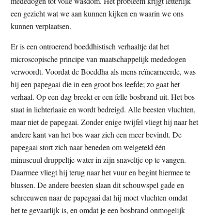
mededogen tot volle wasdom. Het probleem krijgt letterlijk
een gezicht wat we aan kunnen kijken en waarin we ons
kunnen verplaatsen.
Er is een ontroerend boeddhistisch verhaaltje dat het
microscopische principe van maatschappelijk mededogen
verwoordt. Voordat de Boeddha als mens reïncarneerde, was
hij een papegaai die in een groot bos leefde; zo gaat het
verhaal. Op een dag breekt er een felle bosbrand uit. Het bos
staat in lichterlaaie en wordt bedreigd. Alle beesten vluchten,
maar niet de papegaai. Zonder enige twijfel vliegt hij naar het
andere kant van het bos waar zich een meer bevindt. De
papegaai stort zich naar beneden om welgeteld één
minuscuul druppeltje water in zijn snaveltje op te vangen.
Daarmee vliegt hij terug naar het vuur en begint hiermee te
blussen. De andere beesten slaan dit schouwspel gade en
schreeuwen naar de papegaai dat hij moet vluchten omdat
het te gevaarlijk is, en omdat je een bosbrand onmogelijk