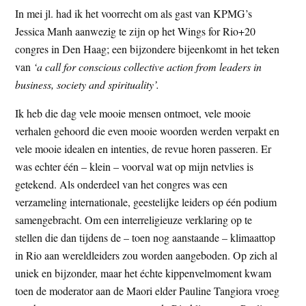
t
In mei jl. had ik het voorrecht om als gast van KPMG’s
e
e
Jessica Manh aanwezig te zijn op het Wings for Rio+20
s
congres in Den Haag; een bijzondere bijeenkomt in het teken
i
van
‘a call for conscious collective action from leaders in
t
business, society and spirituality’.
e
Ik heb die dag vele mooie mensen ontmoet, vele mooie
verhalen gehoord die even mooie woorden werden verpakt en
vele mooie idealen en intenties, de revue horen passeren. Er
was echter één – klein – voorval wat op mijn netvlies is
getekend. Als onderdeel van het congres was een
verzameling internationale, geestelijke leiders op één podium
samengebracht. Om een interreligieuze verklaring op te
stellen die dan tijdens de – toen nog aanstaande – klimaattop
in Rio aan wereldleiders zou worden aangeboden. Op zich al
uniek en bijzonder, maar het échte kippenvelmoment kwam
toen de moderator aan de Maori elder Pauline Tangiora vroeg