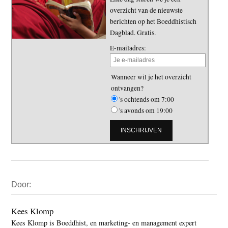
overzicht van de nieuwste
berichten op het Boeddhistisch
Dagblad. Gratis.
E-mailadres:
Wanneer wil je het overzicht
ontvangen?
's ochtends om 7:00
's avonds om 19:00
Primaire
Door:
Sidebar
Kees Klomp
Kees Klomp is Boeddhist, en marketing- en management expert