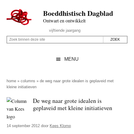
Door
Skip
Spring
Spring
Boeddhistisch Dagblad
naar
to
naar
naar
de
secondary
de
de
Ontwart en ontwikkelt
hoofd
menu
eerste
voettekst
Header
vijftiende jaargang
inhoud
sidebar
Rechts
Z
Z
o
o
e
e
MENU
k
k
b
o
i
p
home
»
columns
»
de weg naar grote idealen is geplaveid met
n
kleine initiatieven
d
n
e
De weg naar grote idealen is
e
z
geplaveid met kleine initiatieven
n
e
d
s
e
14 september 2012
door
Kees Klomp
i
z