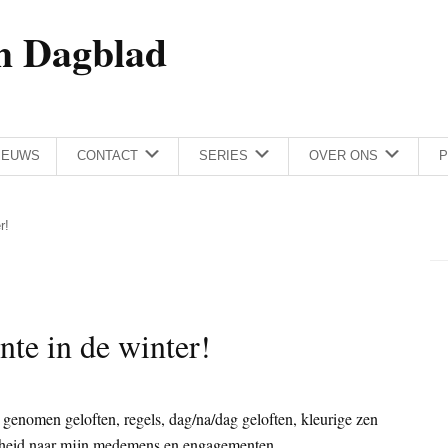
h Dagblad
IEUWS
CONTACT
SERIES
OVER ONS
P
r!
nte in de winter!
genomen geloften, regels, dag/na/dag geloften, kleurige zen
nheid naar mijn medemens en engagementen.