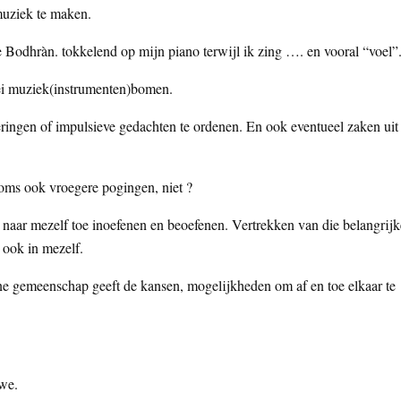
muziek te maken.
e Bodhràn. tokkelend op mijn piano terwijl ik zing …. en vooral “voel”
rlei muziek(instrumenten)bomen.
ringen of impulsieve gedachten te ordenen. En ook eventueel zaken uit 
 soms ook vroegere pogingen, niet ?
id naar mezelf toe inoefenen en beoefenen. Vertrekken van die belangrijk
 ook in mezelf.
ijne gemeenschap geeft de kansen, mogelijkheden om af en toe elkaar te
 we.