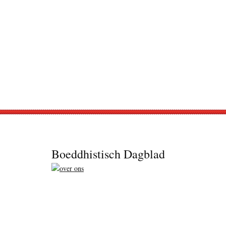
Footer
Boeddhistisch Dagblad