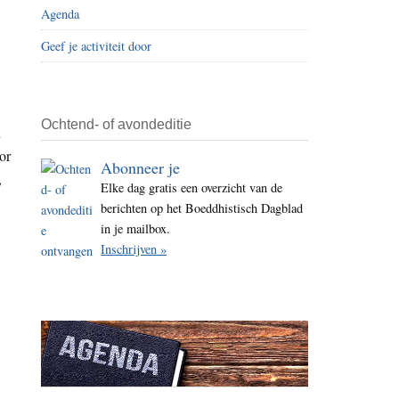
Agenda
i
t
Geef je activiteit door
e
Ochtend- of avondeditie
n
or
Abonneer je
,
Elke dag gratis een overzicht van de
berichten op het Boeddhistisch Dagblad
in je mailbox.
Inschrijven »