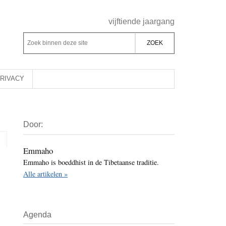
Header
vijftiende jaargang
Rechts
Z
Z
o
o
e
e
k
k
RIVACY
b
o
i
p
Primaire
n
d
Door:
Sidebar
n
e
e
z
Emmaho
n
Emmaho is boeddhist in de Tibetaanse traditie.
e
d
Alle artikelen »
s
e
i
z
t
e
Agenda
e
s