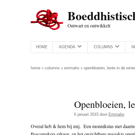
Door
Skip
Spring
Spring
Boeddhistisc
naar
to
naar
naar
de
secondary
de
de
Ontwart en ontwikkelt
hoofd
menu
eerste
voettekst
inhoud
sidebar
HOME
AGENDA
COLUMNS
N
home
»
columns
»
emmaho
»
openbloeien, lente in de winte
Openbloeien, le
6 januari 2015
door
Emmaho
Overal heb ik hem bij mij. Een monnikstas met daarin 
Peacemakers rakusu, en het onzichtbare rugzakje ope