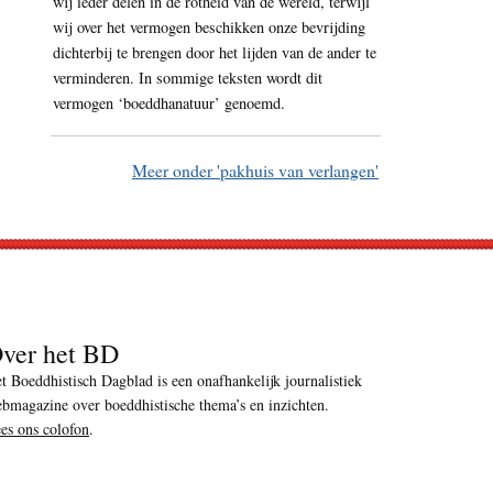
wij ieder delen in de rotheid van de wereld, terwijl
wij over het vermogen beschikken onze bevrijding
dichterbij te brengen door het lijden van de ander te
verminderen. In sommige teksten wordt dit
vermogen ‘boeddhanatuur’ genoemd.
Meer onder 'pakhuis van verlangen'
ver het BD
t Boeddhistisch Dagblad is een onafhankelijk journalistiek
bmagazine over boeddhistische thema’s en inzichten.
es ons colofon
.