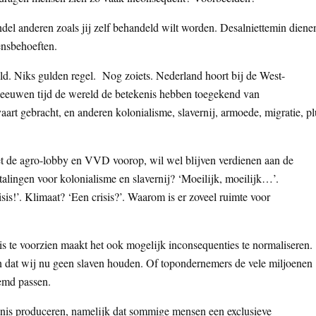
ndel anderen zoals jij zelf behandeld wilt worden. Desalniettemin diene
ensbehoeften.
eld. Niks gulden regel. Nog zoiets. Nederland hoort bij de West-
 eeuwen tijd de wereld de betekenis hebben toegekend van
aart gebracht, en anderen kolonialisme, slavernij, armoede, migratie, pl
et de agro-lobby en VVD voorop, wil wel blijven verdienen aan de
talingen voor kolonialisme en slavernij? ‘Moeilijk, moeilijk…’.
is!’. Klimaat? ‘Een crisis?’. Waarom is er zoveel ruimte voor
nis te voorzien maakt het ook mogelijk inconsequenties te normaliseren.
 dat wij nu geen slaven houden. Of topondernemers de vele miljoenen
hemd passen.
ekenis produceren, namelijk dat sommige mensen een exclusieve