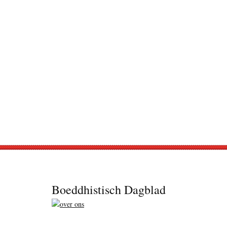
Footer
Boeddhistisch Dagblad