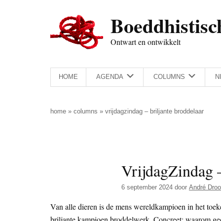
Door
Skip
Spring
Spring
Boeddhistisc
naar
to
naar
naar
de
secondary
de
de
Ontwart en ontwikkelt
hoofd
menu
eerste
voettekst
inhoud
sidebar
HOME
AGENDA
COLUMNS
N
home
»
columns
»
vrijdagzindag – briljante broddelaar
VrijdagZindag –
6 september 2024
door
André Droo
Van alle dieren is de mens wereldkampioen in het toeke
briljante kampioen broddelwerk. Concreet: waarom g