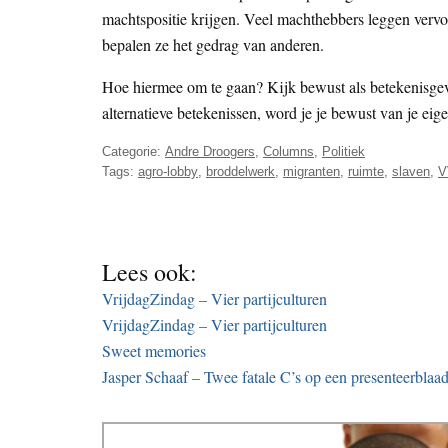
machtspositie krijgen. Veel machthebbers leggen verv
bepalen ze het gedrag van anderen.
Hoe hiermee om te gaan? Kijk bewust als betekenisgeve
alternatieve betekenissen, word je je bewust van je eig
Categorie:
Andre Droogers
,
Columns
,
Politiek
Tags:
agro-lobby
,
broddelwerk
,
migranten
,
ruimte
,
slaven
,
V
Lees ook:
VrijdagZindag – Vier partijculturen
VrijdagZindag – Vier partijculturen
Sweet memories
Jasper Schaaf – Twee fatale C’s op een presenteerblaad