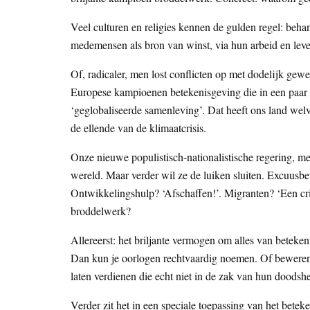
Veel culturen en religies kennen de gulden regel: beha
medemensen als bron van winst, via hun arbeid en lev
Of, radicaler, men lost conflicten op met dodelijk gew
Europese kampioenen betekenisgeving die in een paar
‘geglobaliseerde samenleving’. Dat heeft ons land welv
de ellende van de klimaatcrisis.
Onze nieuwe populistisch-nationalistische regering, m
wereld. Maar verder wil ze de luiken sluiten. Excuusbe
Ontwikkelingshulp? ‘Afschaffen!’. Migranten? ‘Een cris
broddelwerk?
Allereerst: het briljante vermogen om alles van beteke
Dan kun je oorlogen rechtvaardig noemen. Of beweren
laten verdienen die echt niet in de zak van hun doods
Verder zit het in een speciale toepassing van het bet