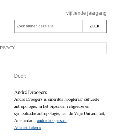
Header
vijftiende jaargang
Rechts
Z
Z
o
o
e
e
k
k
RIVACY
b
o
i
p
Primaire
n
d
Door:
Sidebar
n
e
e
z
André Droogers
n
André Droogers is emeritus hoogleraar culturele
e
d
antropologie, in het bijzonder religieuze en
s
e
symbolische antropologie, aan de Vrije Universiteit,
i
z
Amsterdam.
andredroogers.nl
t
e
Alle artikelen »
e
s