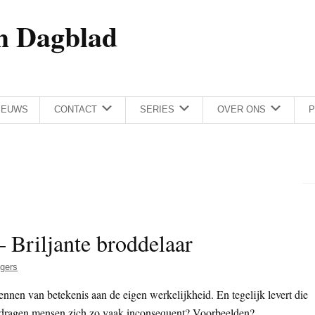
h Dagblad
IEUWS
CONTACT
SERIES
OVER ONS
P
 Briljante broddelaar
gers
nnen van betekenis aan de eigen werkelijkheid. En tegelijk levert die
edragen mensen zich zo vaak inconsequent? Voorbeelden?