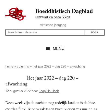
Door
Skip
Spring
Spring
Boeddhistisch Dagblad
naar
to
naar
naar
de
secondary
de
de
Ontwart en ontwikkelt
hoofd
menu
eerste
voettekst
Header
vijftiende jaargang
inhoud
sidebar
Rechts
Z
Z
o
o
e
e
MENU
k
k
b
o
i
p
home
»
columns
»
het jaar 2022 – dag 220 – afwachting
n
d
Het jaar 2022 – dag 220 –
n
e
afwachting
e
z
n
12 augustus 2022
door
Joop Ha Hoek
e
d
s
Deze week zijn de nachten nog redelijk koel en is de hitte
e
i
overdag flink. Ik ontwaak tegen twee, vier en zes uur, en ga
z