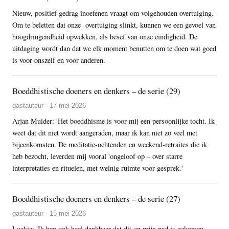
Nieuw, positief gedrag inoefenen vraagt om volgehouden overtuiging.
Om te beletten dat onze overtuiging slinkt, kunnen we een gevoel van
hoogdringendheid opwekken, als besef van onze eindigheid. De
uitdaging wordt dan dat we elk moment benutten om te doen wat goed
is voor onszelf en voor anderen.
Boeddhistische doeners en denkers – de serie (29)
gastauteur - 17 mei 2026
Arjan Mulder: 'Het boeddhisme is voor mij een persoonlijke tocht. Ik
weet dat dit niet wordt aangeraden, maar ik kan niet zo veel met
bijeenkomsten. De meditatie-ochtenden en weekend-retraites die ik
heb bezocht, leverden mij vooral 'ongeloof op – over starre
interpretaties en rituelen, met weinig ruimte voor gesprek.'
Boeddhistische doeners en denkers – de serie (27)
gastauteur - 15 mei 2026
Loekie: 'Ik ben ook heel dankbaar dat dit op mijn pad is gekomen.