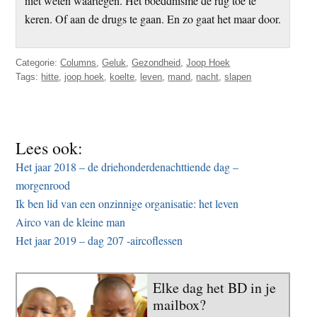
niet weten waartegen. Het boeddhisme de rug toe te
keren. Of aan de drugs te gaan. En zo gaat het maar door.
Categorie:
Columns
,
Geluk
,
Gezondheid
,
Joop Hoek
Tags:
hitte
,
joop hoek
,
koelte
,
leven
,
mand
,
nacht
,
slapen
Lees ook:
Het jaar 2018 – de driehonderdenachttiende dag –
morgenrood
Ik ben lid van een onzinnige organisatie: het leven
Airco van de kleine man
Het jaar 2019 – dag 207 -aircoflessen
Elke dag het BD in je
mailbox?