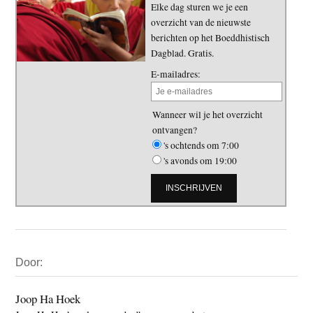
Elke dag sturen we je een
overzicht van de nieuwste
berichten op het Boeddhistisch
Dagblad. Gratis.
E-mailadres:
Wanneer wil je het overzicht
ontvangen?
's ochtends om 7:00
's avonds om 19:00
Primaire
Door:
Sidebar
Joop Ha Hoek