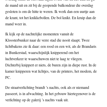
t
de mand uit en zit bij de geopende balkondeur die overdag
e
e
gesloten is om de hitte te weren. Ik werk dan een uurtje aan
s
de krant, tot het knikkebollen. De bol knikt. En kruip dan de
i
mand weer in.
t
e
Ik kijk op de nachtelijke momenten vanuit de
Kloosterbunker naar de verre stad die nooit slaapt. Twee
lichtbakens zie ik daar: een rood en een wit, als de Brandaris
in Bunkerstad, waarschijnlijk knipperend om het
luchtverkeer te waarschuwen niet te laag te vliegen.
Dichterbij knippert er niets, de buren zijn in diepe rust. In de
kamer knipperen wat lichtjes, van de printers, het modem, de
PC.
De straatverlichting brandt ’s nachts, ook als er niemand
passeert, is in afwachting. In het gebouw hiertegenover is de
verlichting op de galerij ’s nachts vaak uit.