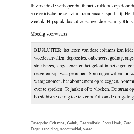
Ik vertelde de verkoper dat ik met krukken loop door d
en elektrische fietsen zijn moordenaars, sprak hij. Het
weet ik. Hij sprak dus uit vervangende ervaring. Blij s
Moedig voorwaarts!
BIJSLUITER: het lezen van deze columns kan leiden
woedeaanvallen, depressies, onbeheerst gedrag, angst
straatvrees, lange tenen en het geloof in het eigen g
reageren zijn waargenomen. Sommigen willen mij cor
waargenomen, het abonnement op te zeggen. Sommigen
over te spreken. Te janken of te vloeken. De straat 
boeddhisme de rug toe te keren. Of aan de drugs te g
Categorie:
Columns
,
Geluk
,
Gezondheid
,
Joop Hoek
,
Zorg
Tags:
aanrijding
,
scootmobiel
,
weed