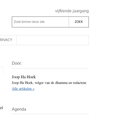
Header
vijftiende jaargang
Rechts
Z
Z
o
o
e
e
k
k
RIVACY
b
o
i
p
Primaire
n
d
Door:
Sidebar
n
e
e
z
Joop Ha Hoek
n
Joop Ha Hoek, volger van de dhamma en redacteur.
e
d
Alle artikelen »
s
e
i
z
t
e
el
Agenda
e
s