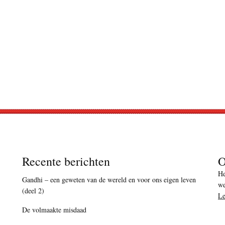
Recente berichten
O
He
Gandhi – een geweten van de wereld en voor ons eigen leven
we
(deel 2)
Le
De volmaakte misdaad