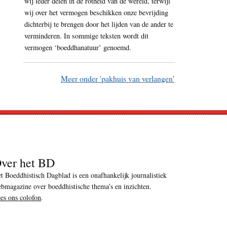
wij ieder delen in de rotheid van de wereld, terwijl
wij over het vermogen beschikken onze bevrijding
dichterbij te brengen door het lijden van de ander te
verminderen. In sommige teksten wordt dit
vermogen ‘boeddhanatuur’ genoemd.
Meer onder 'pakhuis van verlangen'
ver het BD
t Boeddhistisch Dagblad is een onafhankelijk journalistiek
bmagazine over boeddhistische thema’s en inzichten.
es ons colofon
.