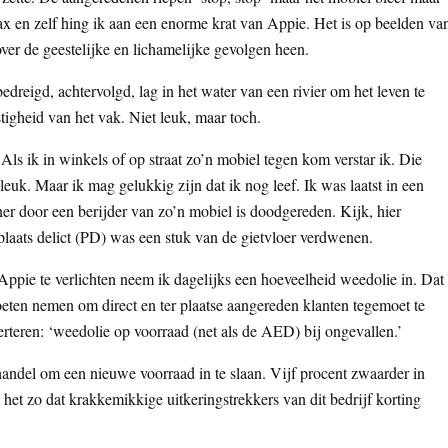
ax en zelf hing ik aan een enorme krat van Appie. Het is op beelden va
er de geestelijke en lichamelijke gevolgen heen.
edreigd, achtervolgd, lag in het water van een rivier om het leven te
tigheid van het vak. Niet leuk, maar toch.
 Als ik in winkels of op straat zo’n mobiel tegen kom verstar ik. Die
leuk. Maar ik mag gelukkig zijn dat ik nog leef. Ik was laatst in een
er door een berijder van zo’n mobiel is doodgereden. Kijk, hier
plaats delict (PD) was een stuk van de gietvloer verdwenen.
Appie te verlichten neem ik dagelijks een hoeveelheid weedolie in. Dat
oeten nemen om direct en ter plaatse aangereden klanten tegemoet te
teren: ‘weedolie op voorraad (net als de AED) bij ongevallen.’
andel om een nieuwe voorraad in te slaan. Vijf procent zwaarder in
 het zo dat krakkemikkige uitkeringstrekkers van dit bedrijf korting