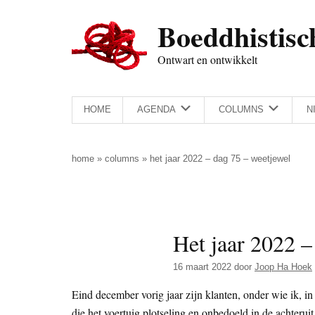
Door
Skip
Spring
Spring
Boeddhistisc
naar
to
naar
naar
de
secondary
de
de
Ontwart en ontwikkelt
hoofd
menu
eerste
voettekst
inhoud
sidebar
HOME
AGENDA
COLUMNS
N
home
»
columns
»
het jaar 2022 – dag 75 – weetjewel
Het jaar 2022 –
16 maart 2022
door
Joop Ha Hoek
Eind december vorig jaar zijn klanten, onder wie ik, 
die het voertuig plotseling en onbedoeld in de achterui