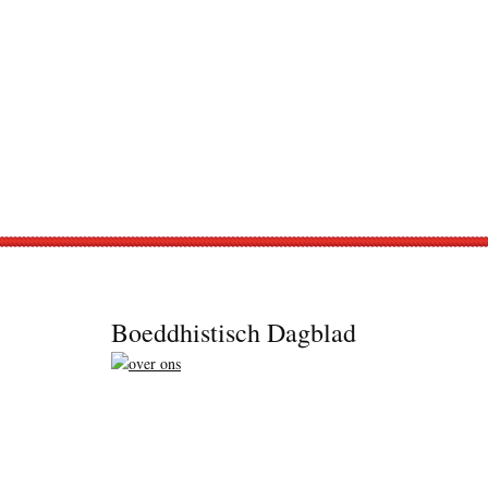
Footer
Boeddhistisch Dagblad