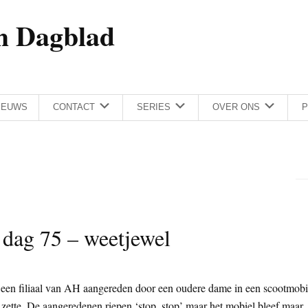
h Dagblad
IEUWS
CONTACT
SERIES
OVER ONS
P
 dag 75 – weetjewel
in een filiaal van AH aangereden door een oudere dame in een scootmobi
t zette. De aangeredenen riepen ‘stop, stop’ maar het mobiel bleef maar