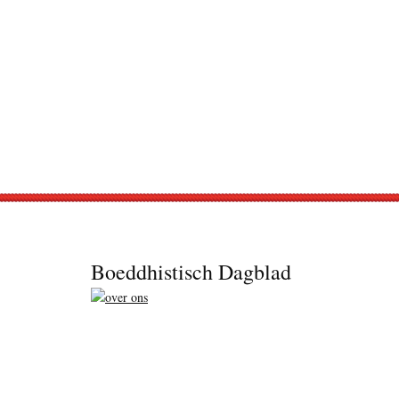
Footer
Boeddhistisch Dagblad