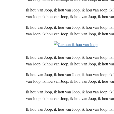
Ik hou van Joop, ik hou van Joop, ik hou van Joop, ik
van Joop, ik hou van Joop, ik hou van Joop, ik hou va
Ik hou van Joop, ik hou van Joop, ik hou van Joop, ik
van Joop, ik hou van Joop, ik hou van Joop, ik hou va
Ik hou van Joop, ik hou van Joop, ik hou van Joop, ik
van Joop, ik hou van Joop, ik hou van Joop, ik hou va
Ik hou van Joop, ik hou van Joop, ik hou van Joop, ik
van Joop, ik hou van Joop, ik hou van Joop, ik hou va
Ik hou van Joop, ik hou van Joop, ik hou van Joop, ik
van Joop, ik hou van Joop, ik hou van Joop, ik hou va
Ik hou van Joop, ik hou van Joop, ik hou van Joop, ik