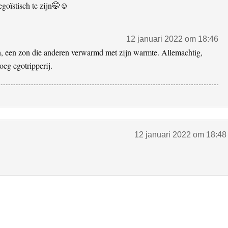
egoïstisch te zijn🤭☺
12 januari 2022 om 18:46
n, een zon die anderen verwarmd met zijn warmte. Allemachtig,
eg egotripperij.
12 januari 2022 om 18:48