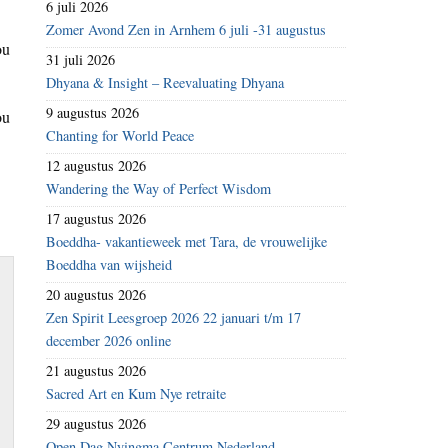
6 juli 2026
Zomer Avond Zen in Arnhem 6 juli -31 augustus
ou
31 juli 2026
Dhyana & Insight – Reevaluating Dhyana
9 augustus 2026
ou
Chanting for World Peace
12 augustus 2026
Wandering the Way of Perfect Wisdom
17 augustus 2026
Boeddha- vakantieweek met Tara, de vrouwelijke
Boeddha van wijsheid
20 augustus 2026
Zen Spirit Leesgroep 2026 22 januari t/m 17
december 2026 online
21 augustus 2026
Sacred Art en Kum Nye retraite
29 augustus 2026
Open Dag Nyingma Centrum Nederland