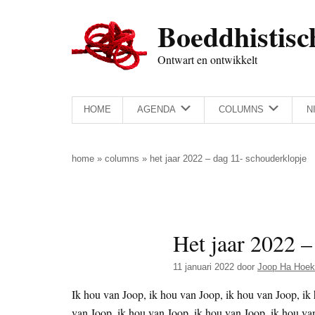
Door
Skip
Spring
Spring
Boeddhistisc
naar
to
naar
naar
de
secondary
de
de
Ontwart en ontwikkelt
hoofd
menu
eerste
voettekst
inhoud
sidebar
HOME
AGENDA
COLUMNS
N
home
»
columns
»
het jaar 2022 – dag 11- schouderklopje
Het jaar 2022 –
11 januari 2022
door
Joop Ha Hoek
Ik hou van Joop, ik hou van Joop, ik hou van Joop, ik
van Joop, ik hou van Joop, ik hou van Joop, ik hou va