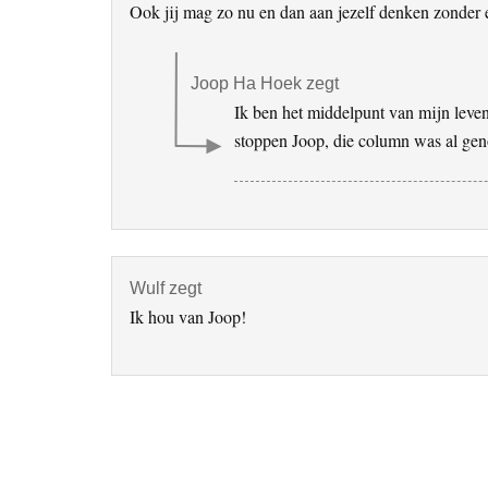
Ook jij mag zo nu en dan aan jezelf denken zonder 
Joop Ha Hoek
zegt
Ik ben het middelpunt van mijn leve
stoppen Joop, die column was al geno
Wulf
zegt
Ik hou van Joop!