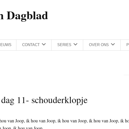
h Dagblad
IEUWS
CONTACT
SERIES
OVER ONS
P
 dag 11- schouderklopje
 hou van Joop, ik hou van Joop, ik hou van Joop, ik hou van Joop, ik h
n Joop, ik hou van Joop,