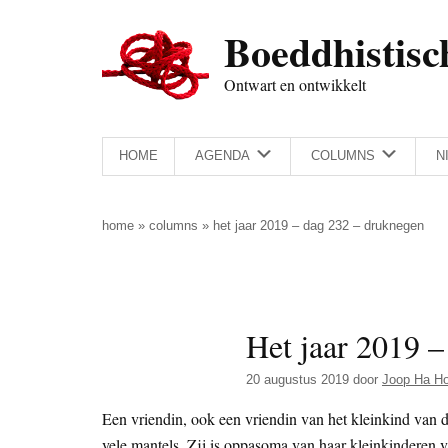
Door
Skip
Spring
Spring
Boeddhistisc
naar
to
naar
naar
de
secondary
de
de
Ontwart en ontwikkelt
hoofd
menu
eerste
voettekst
inhoud
sidebar
HOME
AGENDA
COLUMNS
N
home
»
columns
»
het jaar 2019 – dag 232 – druknegen
Het jaar 2019 
20 augustus 2019
door
Joop Ha H
Een vriendin, ook een vriendin van het kleinkind van d
vele mantels. Zij is oppasoma van haar kleinkinderen 