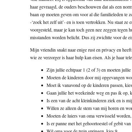
haar gevraagd, de ouders beschouwen dat als een norma
baan op moeten geven om voor al die familieleden te z
-‘zoek het zelf uit’- en is toen vertrokken. Nu staat ze 
voorgesteld, maar je kan toch geen nee zeggen tegen h
misstanden worden belicht. Dus zij zwichtte voor de eis
Mijn vriendin snakt naar enige rust en privacy en heef
wie ze verzorger is haar hulp kan eisen. Als je haar te
Zijn jullie echtpaar 1 (2 of 3) en moeten jull
Moeten de kinderen door mij opgevangen wor
Moet ik vanavond op de kinderen passen, kies
Gaan jullie het weekeinde weg en pas ik op, k
Is een van de acht kleinkinderen ziek en is mij
Willen ze alleen de stem van mij horen en wor
Moeten de luiers van oma verwisseld worden, 
Is er panne met het gehoortoestel of gebit van
Wil oma voor de trein springen, kies 9.