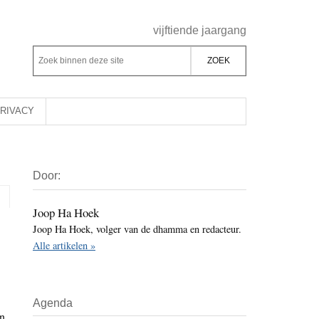
Header
vijftiende jaargang
Rechts
Z
Z
o
o
e
e
k
k
RIVACY
b
o
i
p
Primaire
n
d
Door:
Sidebar
n
e
e
z
Joop Ha Hoek
n
Joop Ha Hoek, volger van de dhamma en redacteur.
e
d
Alle artikelen »
s
e
i
z
t
e
Agenda
e
s
an