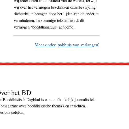
wij ieder delen in de rotheid van de wereld, terwijl
wij over het vermogen beschikken onze bevrijding
dichterbij te brengen door het lijden van de ander te
verminderen. In sommige teksten wordt dit
vermogen ‘boeddhanatuur’ genoemd.
Meer onder 'pakhuis van verlangen'
ver het BD
t Boeddhistisch Dagblad is een onafhankelijk journalistiek
bmagazine over boeddhistische thema’s en inzichten.
es ons colofon
.