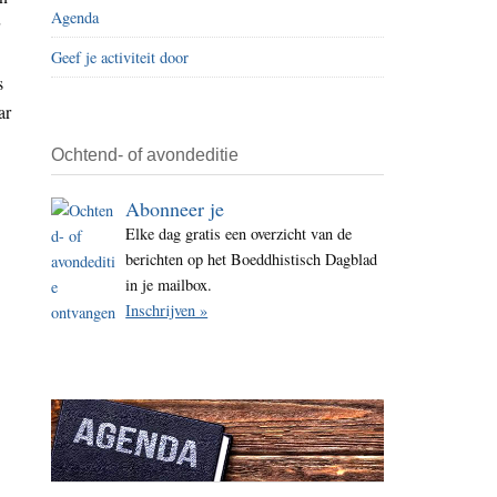
Agenda
i
t
Geef je activiteit door
e
s
ar
Ochtend- of avondeditie
Abonneer je
Elke dag gratis een overzicht van de
berichten op het Boeddhistisch Dagblad
in je mailbox.
Inschrijven »