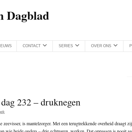
h Dagblad
IEUWS
CONTACT
SERIES
OVER ONS
P
– dag 232 – druknegen
oek
e zeevisser, is mantelzorger. Met een terugtrekkende overheid draagt zij
van wie beide ouders – drie echtparen, werken. Dat oppassen is nooit a