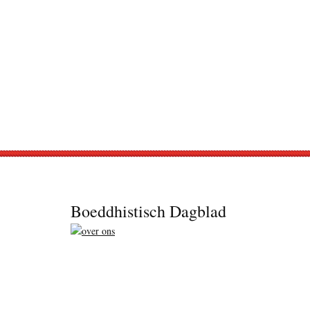
Footer
Boeddhistisch Dagblad