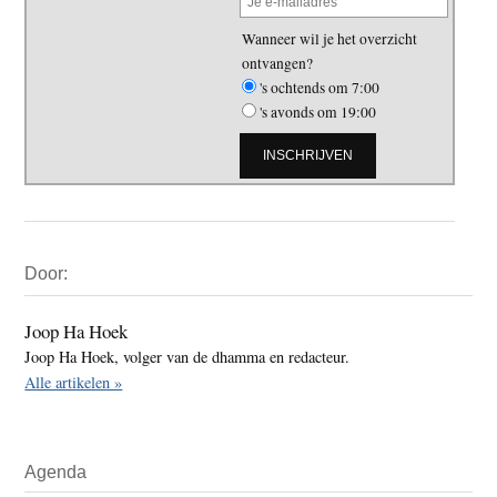
Wanneer wil je het overzicht
ontvangen?
's ochtends om 7:00
's avonds om 19:00
Primaire
Door:
Sidebar
Joop Ha Hoek
Joop Ha Hoek, volger van de dhamma en redacteur.
Alle artikelen »
Agenda