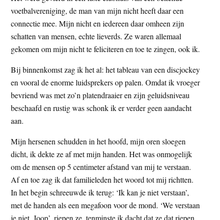
t
voetbalvereniging, de man van mijn nicht heeft daar een
e
e
connectie mee. Mijn nicht en iedereen daar omheen zijn
s
schatten van mensen, echte lieverds. Ze waren allemaal
i
gekomen om mijn nicht te feliciteren en toe te zingen, ook ik.
t
e
Bij binnenkomst zag ik het al: het tableau van een discjockey
en vooral de enorme luidsprekers op palen. Omdat ik vroeger
bevriend was met zo’n platendraaier en zijn geluidsniveau
beschaafd en rustig was schonk ik er verder geen aandacht
aan.
Mijn hersenen schudden in het hoofd, mijn oren sloegen
dicht, ik dekte ze af met mijn handen. Het was onmogelijk
om de mensen op 5 centimeter afstand van mij te verstaan.
Af en toe zag ik dat familieleden het woord tot mij richtten.
In het begin schreeuwde ik terug: ‘Ik kan je niet verstaan’,
met de handen als een megafoon voor de mond. ‘We verstaan
je niet, Joop’, riepen ze, tenminste ik dacht dat ze dat riepen.