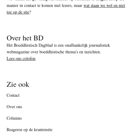
manier in contact te komen met lezers, maar
wat staan we wel en niet
toe op de site
?
Over het BD
Het Boeddhistisch Dagblad is een onafhankelijk journalistiek
webmagazine over boeddhistische thema’s en inzichten.
Lees ons colofon
.
Zie ook
Contact
Over ons
Columns
Reageren op de krantensite