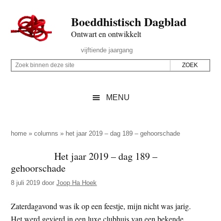
Door
Skip
Spring
Spring
Boeddhistisch Dagblad
naar
to
naar
naar
de
secondary
de
de
Ontwart en ontwikkelt
hoofd
menu
eerste
voettekst
Header
vijftiende jaargang
inhoud
sidebar
Rechts
Z
Z
o
o
e
e
MENU
k
k
b
o
i
p
home
»
columns
»
het jaar 2019 – dag 189 – gehoorschade
n
d
Het jaar 2019 – dag 189 –
n
e
gehoorschade
e
z
n
8 juli 2019
door
Joop Ha Hoek
e
d
s
Zaterdagavond was ik op een feestje, mijn nicht was jarig.
e
i
Het werd gevierd in een luxe clubhuis van een bekende
z