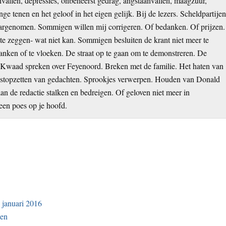
allen, depressies, onbeheerst gedrag, angstaanvallen, maagzuur,
nge tenen en het geloof in het eigen gelijk. Bij de lezers. Scheldpartije
argenomen. Sommigen willen mij corrigeren. Of bedanken. Of prijzen.
e zeggen- wat niet kan. Sommigen besluiten de krant niet meer te
 janken of te vloeken. De straat op te gaan om te demonstreren. De
an. Kwaad spreken over Feyenoord. Breken met de familie. Het haten van
t stopzetten van gedachten. Sprookjes verwerpen. Houden van Donald
 de redactie stalken en bedreigen. Of geloven niet meer in
een poes op je hoofd.
 januari 2016
gen