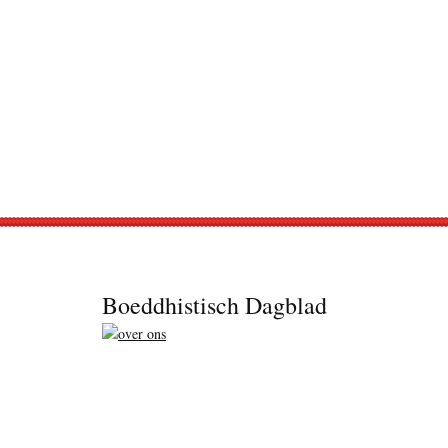
Footer
Boeddhistisch Dagblad