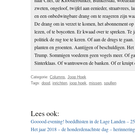
naar Chef, de Kloosterbunker, Bunkerstad, woedeaanv
zweten, ongeloof, twijfel aan eenieder, straatvrees, la
en een onbedwingbare drang om te reageren zijn wa
De drang om in verzet te komen, het abonnement op t
lezen, of te boycotten. Er kwaad over te spreken. Te
politiek de rug toe te keren. Of aan de drugs te ga
planten en groenten. Aantijgen of beschuldigen. He
Trump. Sommigen voederen geen vogels meer. Of gaan
Sinterklaas. Of wantrouwen de banken. Of er kruipt 
Categorie:
Columns
,
Joop Hoek
Tags:
dood
,
inrichten
,
joop hoek
,
missen
,
spullen
Lees ook:
Gooood-evening! boeddhisten in de Lage Landen – 25
Het jaar 2018 – de honderdenachtste dag – herinnerin