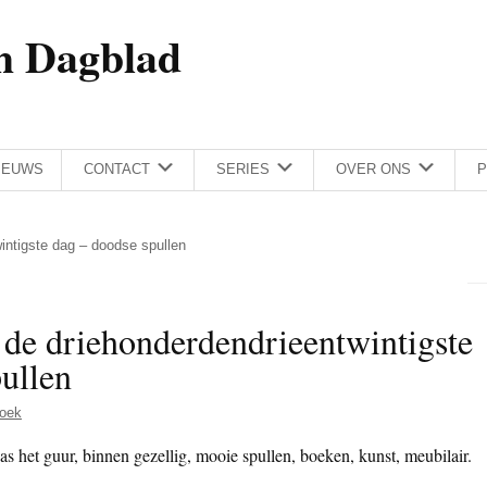
h Dagblad
IEUWS
CONTACT
SERIES
OVER ONS
P
wintigste dag – doodse spullen
 de driehonderdendrieentwintigste
ullen
oek
s het guur, binnen gezellig, mooie spullen, boeken, kunst, meubilair.