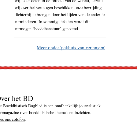
wij ieder delen in de rotheid van de wereld, terwijl
wij over het vermogen beschikken onze bevrijding
dichterbij te brengen door het lijden van de ander te
verminderen. In sommige teksten wordt dit
vermogen ‘boeddhanatuur’ genoemd.
Meer onder 'pakhuis van verlangen'
ver het BD
t Boeddhistisch Dagblad is een onafhankelijk journalistiek
bmagazine over boeddhistische thema’s en inzichten.
es ons colofon
.