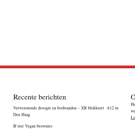
Recente berichten
O
He
Verwoestende droogte en bosbranden – XR blokkeert A12 in
we
Den Haag
Le
B’eter Vegan brownies