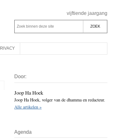
Header
vijftiende jaargang
Rechts
Z
Z
o
o
e
e
k
k
RIVACY
b
o
i
p
Primaire
n
d
Door:
Sidebar
n
e
e
z
Joop Ha Hoek
n
Joop Ha Hoek, volger van de dhamma en redacteur.
e
d
Alle artikelen »
s
e
i
z
t
e
Agenda
e
s