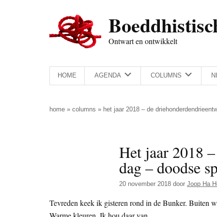
Door
Skip
Spring
Spring
Boeddhistisc
naar
to
naar
naar
de
secondary
de
de
Ontwart en ontwikkelt
hoofd
menu
eerste
voettekst
inhoud
sidebar
HOME
AGENDA
COLUMNS
N
home
»
columns
»
het jaar 2018 – de driehonderdendrieent
Het jaar 2018 –
dag – doodse sp
20 november 2018
door
Joop Ha H
Tevreden keek ik gisteren rond in de Bunker. Buiten wa
Warme kleuren. Ik hou daar van.