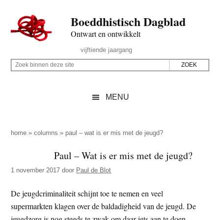
Door
Skip
Spring
Spring
Boeddhistisch Dagblad
naar
to
naar
naar
de
secondary
de
de
Ontwart en ontwikkelt
hoofd
menu
eerste
voettekst
Header
vijftiende jaargang
inhoud
sidebar
Rechts
Z
Z
o
o
e
e
MENU
k
k
b
o
i
p
home
»
columns
»
paul – wat is er mis met de jeugd?
n
d
Paul – Wat is er mis met de jeugd?
n
e
e
1 november 2017
door
Paul de Blot
z
n
e
d
De jeugdcriminaliteit schijnt toe te nemen en veel
s
e
supermarkten klagen over de baldadigheid van de jeugd. De
i
z
jeugdzorg is nog steeds te zwak om daar iets aan te doen.