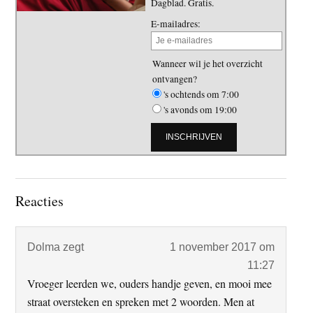
Dagblad. Gratis.
E-mailadres:
Wanneer wil je het overzicht
ontvangen?
's ochtends om 7:00
's avonds om 19:00
Lees
Reacties
Interacties
Dolma
zegt
1 november 2017 om
11:27
Vroeger leerden we, ouders handje geven, en mooi mee
straat oversteken en spreken met 2 woorden. Men at