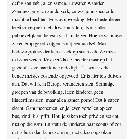
deftig aan tafel, allen samen. Er waren waarden.
Zondags ging je naar de kerk, en wat je mispeuterde
mocht je biechten. Er was opvoeding. Men luisterde een
telefoongesprek niet af(was in salon). Nu is alles
publiekelijk en die gsm gaat mij te ver. Hoe ze sommige
zaken erop gezet krijgen is mij een raadsel. Maar
bedovergrotmoeder kan er ook op staan ech. Ze moest
dat eens weten! Respect(sla de moeder maar op het
gezicht als ze haar kind verdedigt…)…waar is die
bende meisjes oostende opgevoed! Er is hier iets duivels
aan. Dat wil ik in Europa veranderen zien. Sommige
groepen van de bevolking, laten kinderen geen
kinderfilms zien, maar allen samen porno! Dat is super
slecht. Gsm meenemen, en je leven vertellen op een
bus, vind ik al pffft. Hou je zaken toch privé en zet dat
niet op die gsm! En stuur de kinderen naar scouts of zo!
dat is beter dan bendevorming met elkaar opstoken!