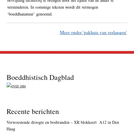
bevrijding dichterbij te brengen door het lijden van de ander te
verminderen. In sommige teksten wordt dit vermogen
‘boeddhanatuur’ genoemd.
Meer onder 'pakhuis van verlangen'
Footer
Boeddhistisch Dagblad
Recente berichten
Verwoestende droogte en bosbranden – XR blokkeert A12 in Den
Haag