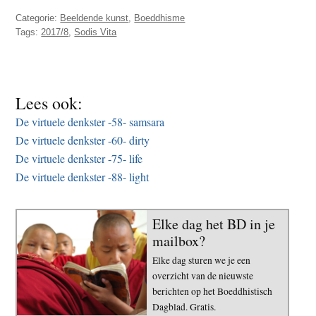
t
e
Categorie:
Beeldende kunst
,
Boeddhisme
e
Tags:
2017/8
,
Sodis Vita
s
i
t
e
Lees ook:
De virtuele denkster -58- samsara
De virtuele denkster -60- dirty
De virtuele denkster -75- life
De virtuele denkster -88- light
Elke dag het BD in je
mailbox?
Elke dag sturen we je een
overzicht van de nieuwste
berichten op het Boeddhistisch
Dagblad. Gratis.