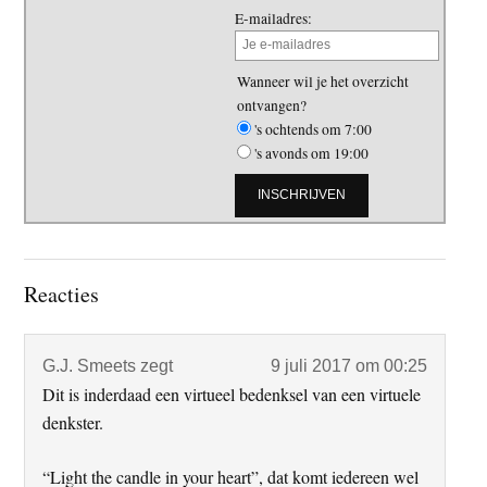
E-mailadres:
Wanneer wil je het overzicht
ontvangen?
's ochtends om 7:00
's avonds om 19:00
Lees
Reacties
Interacties
G.J. Smeets
zegt
9 juli 2017 om 00:25
Dit is inderdaad een virtueel bedenksel van een virtuele
denkster.
“Light the candle in your heart”, dat komt iedereen wel