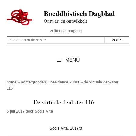
Door
Skip
Spring
Spring
Boeddhistisch Dagblad
naar
to
naar
naar
de
secondary
de
de
Ontwart en ontwikkelt
hoofd
menu
eerste
voettekst
Header
vijftiende jaargang
inhoud
sidebar
Rechts
Z
Z
o
o
e
e
MENU
k
k
b
o
i
p
home
»
achtergronden
»
beeldende kunst
»
de virtuele denkster
n
116
d
n
e
De virtuele denkster 116
e
z
n
8 juli 2017
door
Sodis Vita
e
d
s
e
Sodis Vita, 2017/8
i
z