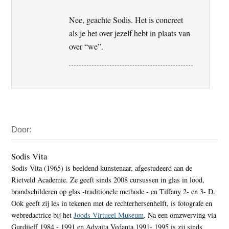
Nee, geachte Sodis. Het is concreet
als je het over jezelf hebt in plaats van
over “we”.
Primaire
Door:
Sidebar
Sodis Vita
Sodis Vita (1965) is beeldend kunstenaar, afgestudeerd aan de
Rietveld Academie. Ze geeft sinds 2008 cursussen in glas in lood,
brandschilderen op glas -traditionele methode - en Tiffany 2- en 3- D.
Ook geeft zij les in tekenen met de rechterhersenhelft, is fotografe en
webredactrice bij het
Joods Virtueel Museum
. Na een omzwerving via
Gurdjieff 1984 - 1991 en Advaita Vedanta 1991- 1995 is zij sinds