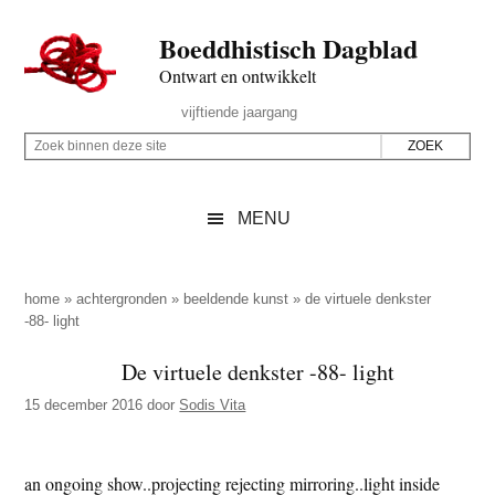
Door
Skip
Spring
Spring
Boeddhistisch Dagblad
naar
to
naar
naar
de
secondary
de
de
Ontwart en ontwikkelt
hoofd
menu
eerste
voettekst
Header
vijftiende jaargang
inhoud
sidebar
Rechts
Z
Z
o
o
e
e
MENU
k
k
b
o
i
p
home
»
achtergronden
»
beeldende kunst
»
de virtuele denkster
n
-88- light
d
n
e
De virtuele denkster -88- light
e
z
n
15 december 2016
door
Sodis Vita
e
d
s
e
i
an ongoing show..projecting rejecting mirroring..light inside
z