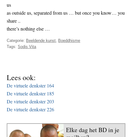
us
t
e
as outside us, separated from us … but once you know… you
e
s
share ..
i
there’s nothing else …
t
e
Categorie:
Beeldende kunst
,
Boeddhisme
Tags:
Sodis Vita
Lees ook:
De virtuele denkster 164
De virtuele denkster 185
De virtuele denkster 203
De virtuele denkster 226
Elke dag het BD in je