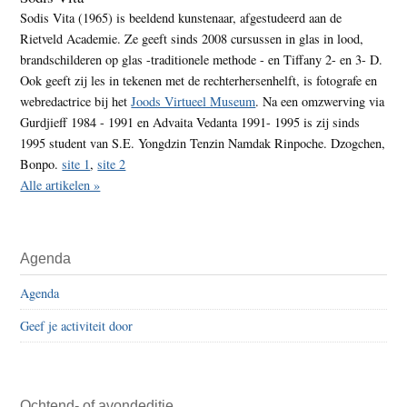
Sodis Vita (1965) is beeldend kunstenaar, afgestudeerd aan de
Rietveld Academie. Ze geeft sinds 2008 cursussen in glas in lood,
brandschilderen op glas -traditionele methode - en Tiffany 2- en 3- D.
Ook geeft zij les in tekenen met de rechterhersenhelft, is fotografe en
webredactrice bij het
Joods Virtueel Museum
. Na een omzwerving via
Gurdjieff 1984 - 1991 en Advaita Vedanta 1991- 1995 is zij sinds
1995 student van S.E. Yongdzin Tenzin Namdak Rinpoche. Dzogchen,
Bonpo.
site 1
,
site 2
Alle artikelen »
Agenda
Agenda
Geef je activiteit door
Ochtend- of avondeditie