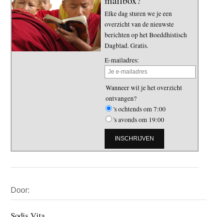
mailbox?
Elke dag sturen we je een
overzicht van de nieuwste
berichten op het Boeddhistisch
Dagblad. Gratis.
E-mailadres:
Wanneer wil je het overzicht
ontvangen?
's ochtends om 7:00
's avonds om 19:00
Primaire
Door:
Sidebar
Sodis Vita