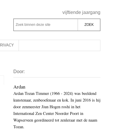
Header
vijftiende jaargang
Rechts
Z
Z
o
o
e
e
k
k
RIVACY
b
o
i
p
Primaire
n
d
Door:
Sidebar
n
e
e
z
Ardan
n
Ardan Tozan Timmer (1966 - 2024) was beeldend
e
d
kunstenaar, zenbeoefenaar en kok. In juni 2016 is hij
s
e
door zenmeester Jiun Hogen roshi in het
i
z
International Zen Center Noorder Poort in
t
e
Wapserveen geordineerd tot zenleraar met de naam
e
Tozan.
s