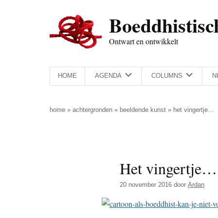
Door
Skip
Spring
Spring
Boeddhistisc
naar
to
naar
naar
de
secondary
de
de
Ontwart en ontwikkelt
hoofd
menu
eerste
voettekst
inhoud
sidebar
HOME
AGENDA
COLUMNS
N
home
»
achtergronden
»
beeldende kunst
»
het vingertje…
Het vingertje…
20 november 2016
door
Ardan