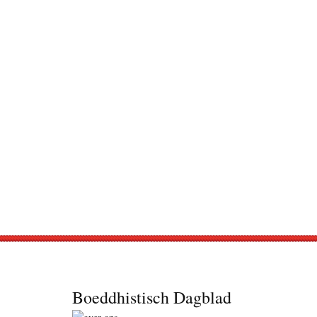
Footer
Boeddhistisch Dagblad