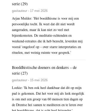
serie (29)
gastauteur - 17 mei 2026
Arjan Mulder: 'Het boeddhisme is voor mij een
persoonlijke tocht. Ik weet dat dit niet wordt
aangeraden, maar ik kan niet zo veel met
bijeenkomsten. De meditatie-ochtenden en
weekend-retraites die ik heb bezocht, leverden mij
vooral 'ongeloof op – over starre interpretaties en
rituelen, met weinig ruimte voor gesprek.'
Boeddhistische doeners en denkers – de
serie (27)
gastauteur - 15 mei 2026
Loekie: 'Ik ben ook heel dankbaar dat dit op mijn
pad is gekomen. Dat het voor mij als leek mogelijk
is om met een groep van 60 mensen tien dagen op
de Drentse hei samen te mediteren en te leren over
het boeddhisme, dat is echt heel bijzonder.’