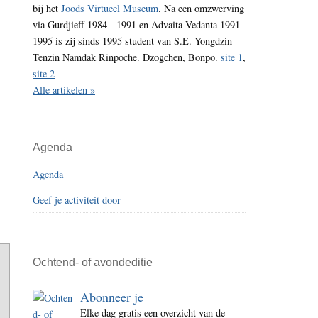
bij het
Joods Virtueel Museum
. Na een omzwerving
i
via Gurdjieff 1984 - 1991 en Advaita Vedanta 1991-
t
1995 is zij sinds 1995 student van S.E. Yongdzin
e
Tenzin Namdak Rinpoche. Dzogchen, Bonpo.
site 1
,
site 2
Alle artikelen »
Agenda
Agenda
Geef je activiteit door
Ochtend- of avondeditie
Abonneer je
Elke dag gratis een overzicht van de