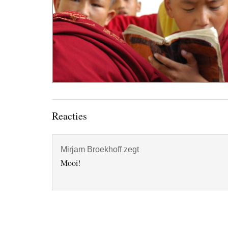
Lees
Reacties
Interacties
Mirjam Broekhoff
zegt
Mooi!