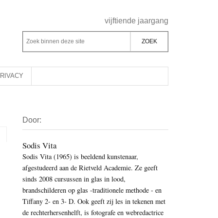
Header
vijftiende jaargang
Rechts
Z
Z
o
o
e
e
k
k
RIVACY
b
o
i
p
Primaire
n
d
Door:
Sidebar
n
e
e
z
Sodis Vita
n
Sodis Vita (1965) is beeldend kunstenaar,
e
d
afgestudeerd aan de Rietveld Academie. Ze geeft
s
e
sinds 2008 cursussen in glas in lood,
i
z
brandschilderen op glas -traditionele methode - en
t
e
Tiffany 2- en 3- D. Ook geeft zij les in tekenen met
e
de rechterhersenhelft, is fotografe en webredactrice
s