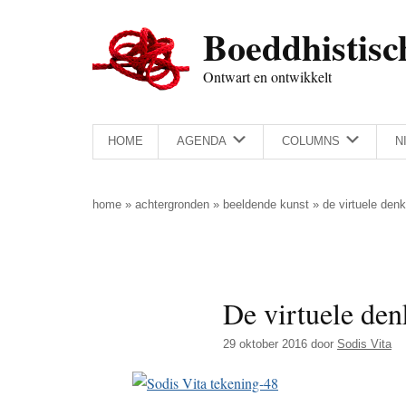
Door
Skip
Spring
Spring
Boeddhistisc
naar
to
naar
naar
de
secondary
de
de
Ontwart en ontwikkelt
hoofd
menu
eerste
voettekst
inhoud
sidebar
HOME
AGENDA
COLUMNS
N
home
»
achtergronden
»
beeldende kunst
»
de virtuele denk
De virtuele den
29 oktober 2016
door
Sodis Vita