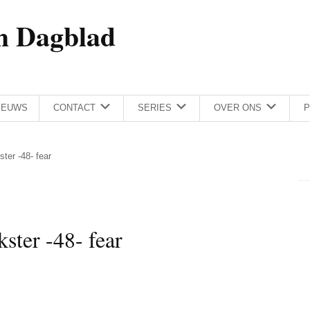
h Dagblad
IEUWS
CONTACT
SERIES
OVER ONS
P
ster -48- fear
kster -48- fear