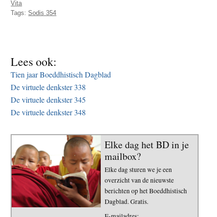
Vita
t
e
Tags:
Sodis 354
e
s
i
t
Lees ook:
e
Tien jaar Boeddhistisch Dagblad
De virtuele denkster 338
De virtuele denkster 345
De virtuele denkster 348
Elke dag het BD in je
mailbox?
Elke dag sturen we je een
overzicht van de nieuwste
berichten op het Boeddhistisch
Dagblad. Gratis.
E-mailadres: