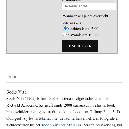
Wanneer wil je het overzicht
ontvangen?
's ochtends om 7:00
's avonds om 19:00
Primaire
Door:
Sidebar
Sodis Vita
Sodis Vita (1965) is beeldend kunstenaar, afgestudeerd aan de
Rietveld Academie. Ze geeft sinds 2008 cursussen in glas in lood,
brandschilderen op glas -traditionele methode - en Tiffany 2- en 3- D.
Ook geeft zij les in tekenen met de rechterhersenhelft, is fotografe en
webredactrice bij het
Joods Virtueel Museum
. Na een omzwerving via