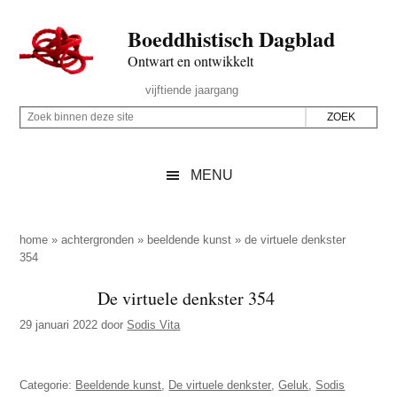
Door
Skip
Spring
Spring
Boeddhistisch Dagblad
naar
to
naar
naar
de
secondary
de
de
Ontwart en ontwikkelt
hoofd
menu
eerste
voettekst
Header
vijftiende jaargang
inhoud
sidebar
Rechts
Z
Z
o
o
e
e
MENU
k
k
b
o
i
p
home
»
achtergronden
»
beeldende kunst
»
de virtuele denkster
n
354
d
n
e
De virtuele denkster 354
e
z
n
29 januari 2022
door
Sodis Vita
e
d
s
e
i
Categorie:
Beeldende kunst
,
De virtuele denkster
,
Geluk
,
Sodis
z