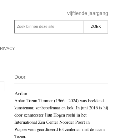
Header
vijftiende jaargang
Rechts
Z
Z
o
o
e
e
k
k
RIVACY
b
o
i
p
Primaire
n
d
Door:
Sidebar
n
e
e
z
Ardan
n
Ardan Tozan Timmer (1966 - 2024) was beeldend
e
d
kunstenaar, zenbeoefenaar en kok. In juni 2016 is hij
s
e
door zenmeester Jiun Hogen roshi in het
i
z
International Zen Center Noorder Poort in
t
e
Wapserveen geordineerd tot zenleraar met de naam
e
Tozan.
s