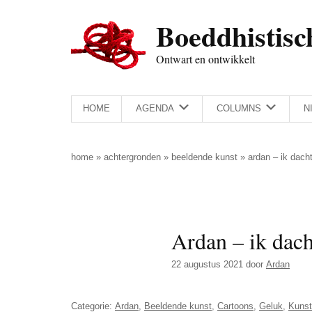
Door
Skip
Spring
Spring
Boeddhistisc
naar
to
naar
naar
de
secondary
de
de
Ontwart en ontwikkelt
hoofd
menu
eerste
voettekst
inhoud
sidebar
HOME
AGENDA
COLUMNS
N
home
»
achtergronden
»
beeldende kunst
»
ardan – ik dach
Ardan – ik dach
22 augustus 2021
door
Ardan
Categorie:
Ardan
,
Beeldende kunst
,
Cartoons
,
Geluk
,
Kunst