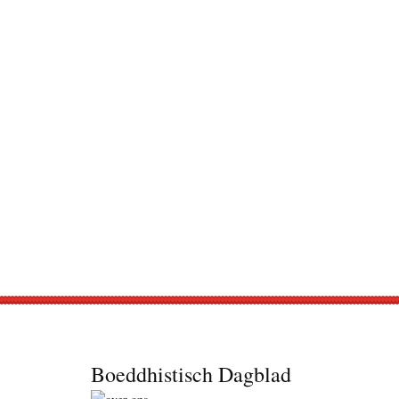
Footer
Boeddhistisch Dagblad