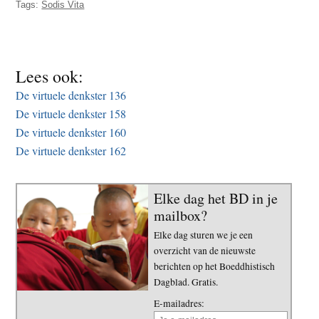
Tags:
Sodis Vita
t
e
e
s
i
t
Lees ook:
e
De virtuele denkster 136
De virtuele denkster 158
De virtuele denkster 160
De virtuele denkster 162
Elke dag het BD in je
mailbox?
Elke dag sturen we je een
overzicht van de nieuwste
berichten op het Boeddhistisch
Dagblad. Gratis.
E-mailadres: