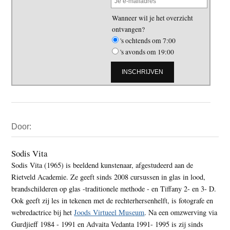
Wanneer wil je het overzicht
ontvangen?
's ochtends om 7:00
's avonds om 19:00
Primaire
Door:
Sidebar
Sodis Vita
Sodis Vita (1965) is beeldend kunstenaar, afgestudeerd aan de
Rietveld Academie. Ze geeft sinds 2008 cursussen in glas in lood,
brandschilderen op glas -traditionele methode - en Tiffany 2- en 3- D.
Ook geeft zij les in tekenen met de rechterhersenhelft, is fotografe en
webredactrice bij het
Joods Virtueel Museum
. Na een omzwerving via
Gurdjieff 1984 - 1991 en Advaita Vedanta 1991- 1995 is zij sinds