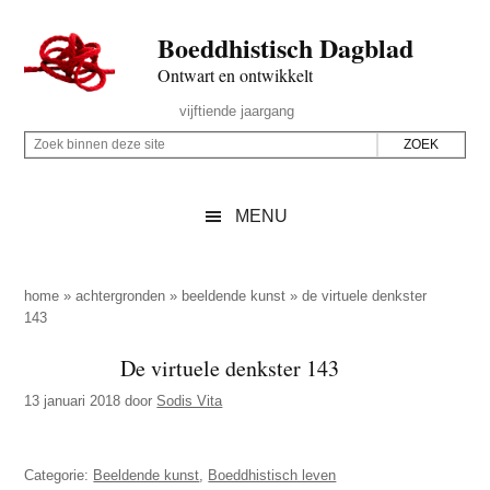
Door
Skip
Spring
Spring
Boeddhistisch Dagblad
naar
to
naar
naar
de
secondary
de
de
Ontwart en ontwikkelt
hoofd
menu
eerste
voettekst
Header
vijftiende jaargang
inhoud
sidebar
Rechts
Z
Z
o
o
e
e
MENU
k
k
b
o
i
p
home
»
achtergronden
»
beeldende kunst
»
de virtuele denkster
n
143
d
n
e
De virtuele denkster 143
e
z
n
13 januari 2018
door
Sodis Vita
e
d
s
e
i
Categorie:
Beeldende kunst
,
Boeddhistisch leven
z