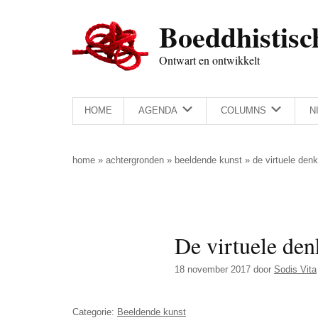
Door
Skip
Spring
Spring
Boeddhistisc
naar
to
naar
naar
de
secondary
de
de
Ontwart en ontwikkelt
hoofd
menu
eerste
voettekst
inhoud
sidebar
HOME
AGENDA
COLUMNS
N
home
»
achtergronden
»
beeldende kunst
»
de virtuele den
De virtuele den
18 november 2017
door
Sodis Vita
Categorie:
Beeldende kunst