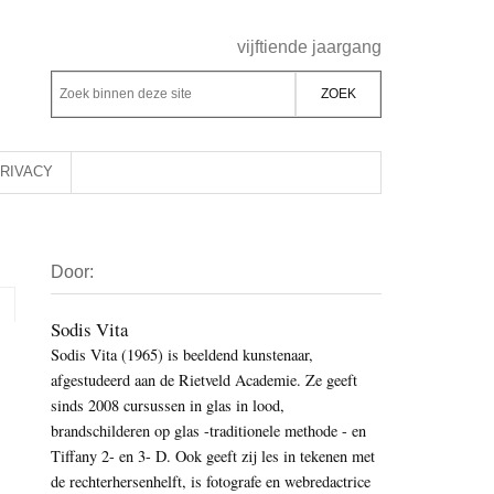
Header
vijftiende jaargang
Rechts
Z
Z
o
o
e
e
k
k
RIVACY
b
o
i
p
Primaire
n
d
Door:
Sidebar
n
e
e
z
Sodis Vita
n
Sodis Vita (1965) is beeldend kunstenaar,
e
d
afgestudeerd aan de Rietveld Academie. Ze geeft
s
e
sinds 2008 cursussen in glas in lood,
i
z
brandschilderen op glas -traditionele methode - en
t
e
Tiffany 2- en 3- D. Ook geeft zij les in tekenen met
e
de rechterhersenhelft, is fotografe en webredactrice
s