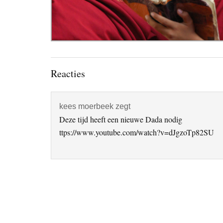
Lees
Reacties
Interacties
kees moerbeek
zegt
Deze tijd heeft een nieuwe Dada nodig
ttps://www.youtube.com/watch?v=dJgzoTp82SU