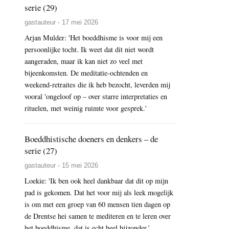
serie (29)
gastauteur - 17 mei 2026
Arjan Mulder: 'Het boeddhisme is voor mij een
persoonlijke tocht. Ik weet dat dit niet wordt
aangeraden, maar ik kan niet zo veel met
bijeenkomsten. De meditatie-ochtenden en
weekend-retraites die ik heb bezocht, leverden mij
vooral 'ongeloof op – over starre interpretaties en
rituelen, met weinig ruimte voor gesprek.'
Boeddhistische doeners en denkers – de
serie (27)
gastauteur - 15 mei 2026
Loekie: 'Ik ben ook heel dankbaar dat dit op mijn
pad is gekomen. Dat het voor mij als leek mogelijk
is om met een groep van 60 mensen tien dagen op
de Drentse hei samen te mediteren en te leren over
het boeddhisme, dat is echt heel bijzonder.’