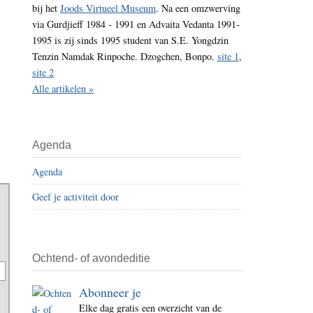
bij het
Joods Virtueel Museum
. Na een omzwerving
i
via Gurdjieff 1984 - 1991 en Advaita Vedanta 1991-
t
1995 is zij sinds 1995 student van S.E. Yongdzin
e
Tenzin Namdak Rinpoche. Dzogchen, Bonpo.
site 1
,
site 2
Alle artikelen »
Agenda
Agenda
Geef je activiteit door
Ochtend- of avondeditie
Abonneer je
Elke dag gratis een overzicht van de