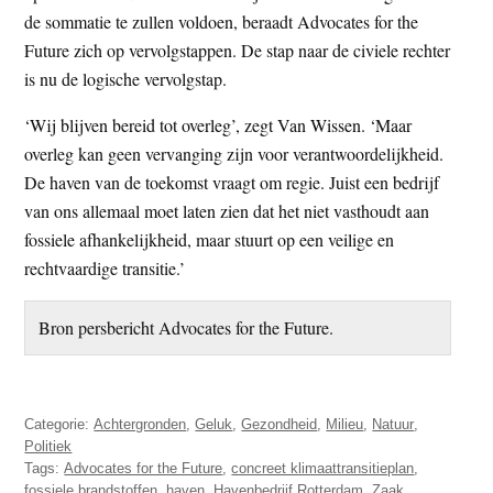
de sommatie te zullen voldoen, beraadt Advocates for the
Future zich op vervolgstappen. De stap naar de civiele rechter
is nu de logische vervolgstap.
‘Wij blijven bereid tot overleg’, zegt Van Wissen. ‘Maar
overleg kan geen vervanging zijn voor verantwoordelijkheid.
De haven van de toekomst vraagt om regie. Juist een bedrijf
van ons allemaal moet laten zien dat het niet vasthoudt aan
fossiele afhankelijkheid, maar stuurt op een veilige en
rechtvaardige transitie.’
Bron persbericht Advocates for the Future.
Categorie:
Achtergronden
,
Geluk
,
Gezondheid
,
Milieu
,
Natuur
,
Politiek
Tags:
Advocates for the Future
,
concreet klimaattransitieplan
,
fossiele brandstoffen
,
haven
,
Havenbedrijf Rotterdam
,
Zaak