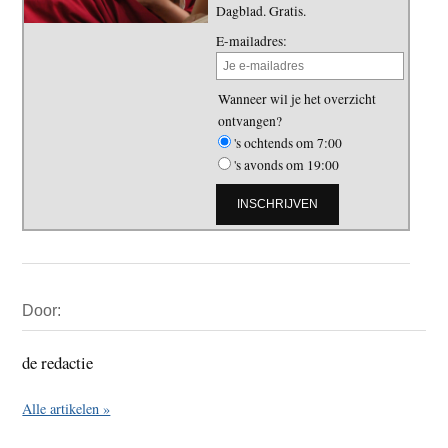
Dagblad. Gratis.
E-mailadres:
Wanneer wil je het overzicht
ontvangen?
's ochtends om 7:00
's avonds om 19:00
Primaire
Door:
Sidebar
de redactie
Alle artikelen »