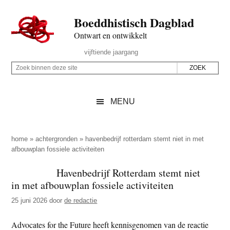
Door
Skip
Spring
Spring
Boeddhistisch Dagblad
naar
to
naar
naar
de
secondary
de
de
Ontwart en ontwikkelt
hoofd
menu
eerste
voettekst
Header
vijftiende jaargang
inhoud
sidebar
Rechts
Z
Z
o
o
e
e
MENU
k
k
b
o
i
p
home
»
achtergronden
»
havenbedrijf rotterdam stemt niet in met
n
afbouwplan fossiele activiteiten
d
n
e
Havenbedrijf Rotterdam stemt niet
e
z
in met afbouwplan fossiele activiteiten
n
e
d
25 juni 2026
door
de redactie
s
e
i
Advocates for the Future heeft kennisgenomen van de reactie
z