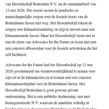
van Havenbedrijf Rotterdam N.V. op de sommatiebrief van
t
e
12 mei 2026. Die reactie neemt de juridische en
e
s
maatschappelijke zorgen over de fossiele koers van de
i
Rotterdamse haven niet weg. Het Havenbedrijf erkent de
t
zorgen over klimaatverandering en zegt te streven naar een
e
klimaatneutrale haven. Maar het Havenbedrijf stemt niet in
met de eisen van Advocates for the Future en komt niet met
een concreet afbouwplan voor de fossiele activiteiten die het
zelf faciliteert.
Advocates for the Future had het Havenbedrijf op 12 mei
2026 gesommeerd om verantwoordelijkheid te nemen voor
zijn rol in de klimaatcrisis en te komen met een concreet
klimaattransitieplan voor de Rotterdamse haven. Het
Havenbedrijf Rotterdam is geen gewone private
onderneming. Het is een publieke deelneming: een niet-
beursgenoteerde N.V. waarvan de aandelen volledig in
handen zijn van de gemeente Rotterdam en de Nederlandse