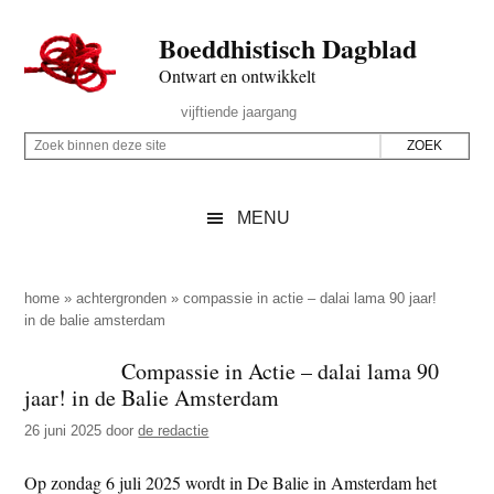
Door
Skip
Spring
Spring
Boeddhistisch Dagblad
naar
to
naar
naar
de
secondary
de
de
Ontwart en ontwikkelt
hoofd
menu
eerste
voettekst
Header
vijftiende jaargang
inhoud
sidebar
Rechts
Z
Z
o
o
e
e
MENU
k
k
b
o
i
p
home
»
achtergronden
»
compassie in actie – dalai lama 90 jaar!
n
in de balie amsterdam
d
n
e
Compassie in Actie – dalai lama 90
e
z
jaar! in de Balie Amsterdam
n
e
d
26 juni 2025
door
de redactie
s
e
i
Op zondag 6 juli 2025 wordt in De Balie in Amsterdam het
z