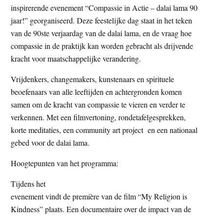
inspirerende evenement “Compassie in Actie – dalai lama 90
t
e
jaar!” georganiseerd. Deze feestelijke dag staat in het teken
e
s
van de 90ste verjaardag van de dalai lama, en de vraag hoe
i
compassie in de praktijk kan worden gebracht als drijvende
t
kracht voor maatschappelijke verandering.
e
Vrijdenkers, changemakers, kunstenaars en spirituele
beoefenaars van alle leeftijden en achtergronden komen
samen om de kracht van compassie te vieren en verder te
verkennen. Met een filmvertoning, rondetafelgesprekken,
korte meditaties, een community art project en een nationaal
gebed voor de dalai lama.
Hoogtepunten van het programma:
Tijdens het
evenement vindt de première van de film “My Religion is
Kindness” plaats. Een documentaire over de impact van de