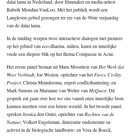
dalai lama in Nederland, door filmmaker en media-artiest
Babeth Mondini-VanLoo. Met het publiek wordt een
Langleven-gebed gezongen ter ere van de 90ste verjaardag
van de dalai lama.
In de middag werpen twee interactieve dialogen met pioniers
op het gebied van eco-dharma, milieu, kunst en innerlijke
vrede een diepere blik op het thema Compassie in Actie.
Het eerste panel bestaat uit Maru Moonlion van
Het Werk dat
Weer Verbind
t; Joe Weston, oprichter van het
Fierce Civility
Project
; Christa Meindersma, expert conflicthantering; en
Mark Simons en Marianne van Wetter van
MyQuest
. Dit
gesprek zal gaan over hoe we ons vanuit onze innerlijke bron
kunnen inzetten voor een betere wereld. In het tweede panel
spreken Jessica den Outer, oprichter van
Rechten van de
Natuur
; Volkert Engelsman, duurzame ondernemer en
activist in de biologische landbouw; en Vera de Boeck,