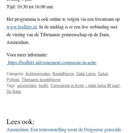
Tijd: 10.30 tot 16.00 uur.
Het programma is ook online te volgen via een livestream op
www.bodhitv.nl
. In de middag is er een live verbinding met
de viering van de Tibetaanse gemeenschap op de Dam,
Amsterdam.
Voor meer informatie:
https://bodhitv.nl/evenement-compassie-in-actie
Categorie:
Achtergronden
,
Boeddhisme
,
Dalai Lama
,
Geluk
,
Politiek
,
Tibetaans boeddhisme
Tags:
amsterdam
,
bodhi
,
Compassie in Actie – dalai lama 90 jaar!
,
De Balie
Lees ook:
Amsterdam: Een tentoonstelling toont de Oeigoerse genocide