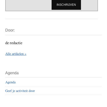
Primaire
Door:
Sidebar
de redactie
Alle artikelen »
Agenda
Agenda
Geef je activiteit door