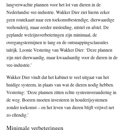
langverwachte plannen voor het lot van dieren in de
t
e
Nederlandse vee-industrie. Wakker Dier ziet hierin zeker
e
s
geen routekaart naar een toekomstbestendige, dierwaardige
i
veehouderij, maar eerder misleiding, uitstel en afstel. De
t
geplande welzijnsverbeteringen zijn minimaal, de
e
overgangstermijnen te lang en de ontsnappingsclausules
talrijk. Leonie Vestering van Wakker Dier: ‘Deze plannen
zijn niet dierwaardig, maar kwaadaardig voor de dieren in de
vee-industrie.’
Wakker Dier vindt dat het kabinet te veel uitgaat van het
huidige systeem, in plaats van wat de dieren nodig hebben.
Vestering: ‘Deze plannen zitten echte systeemverandering in
de weg. Boeren moeten investeren in houderijsystemen
zonder toekomst – en het leven van dieren blijft vrijwel net
zo ellendig.’
Minimale verbeteringen