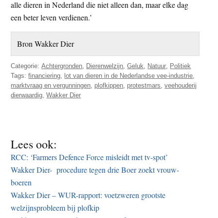
alle dieren in Nederland die niet alleen dan, maar elke dag
een beter leven verdienen.’
Bron Wakker Dier
Categorie:
Achtergronden
,
Dierenwelzijn
,
Geluk
,
Natuur
,
Politiek
Tags:
financiering
,
lot van dieren in de Nederlandse vee-industrie
,
marktvraag en vergunningen
,
plofkippen
,
protestmars
,
veehouderij
dierwaardig
,
Wakker Dier
Lees ook:
RCC: ‘Farmers Defence Force misleidt met tv-spot’
Wakker Dier- procedure tegen drie Boer zoekt vrouw-
boeren
Wakker Dier – WUR-rapport: voetzweren grootste
welzijnsprobleem bij plofkip