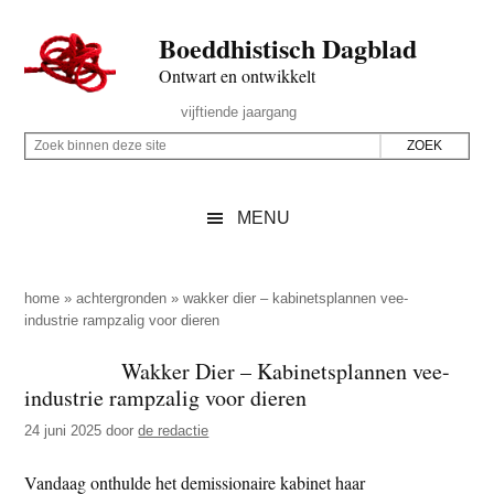
Door
Skip
Spring
Spring
Boeddhistisch Dagblad
naar
to
naar
naar
de
secondary
de
de
Ontwart en ontwikkelt
hoofd
menu
eerste
voettekst
Header
vijftiende jaargang
inhoud
sidebar
Rechts
Z
Z
o
o
e
e
MENU
k
k
b
o
i
p
home
»
achtergronden
»
wakker dier – kabinetsplannen vee-
n
industrie rampzalig voor dieren
d
n
e
Wakker Dier – Kabinetsplannen vee-
e
z
industrie rampzalig voor dieren
n
e
d
24 juni 2025
door
de redactie
s
e
i
Vandaag onthulde het demissionaire kabinet haar
z