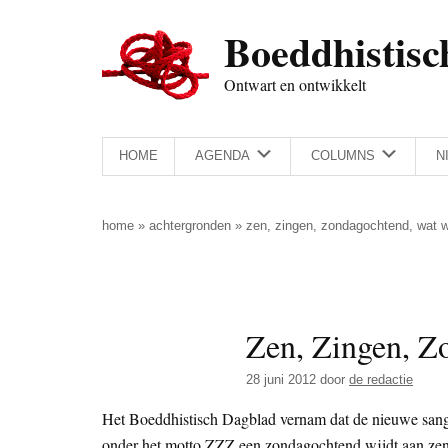
Door
Skip
Spring
Spring
Boeddhistisc
naar
to
naar
naar
de
secondary
de
de
Ontwart en ontwikkelt
hoofd
menu
eerste
voettekst
inhoud
sidebar
HOME
AGENDA
COLUMNS
N
home
»
achtergronden
»
zen, zingen, zondagochtend, wat w
Zen, Zingen, Z
28 juni 2012
door
de redactie
Het Boeddhistisch Dagblad vernam dat de nieuwe sang
onder het motto ZZZ een zondagochtend wijdt aan zen e