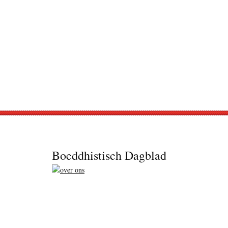
Footer
Boeddhistisch Dagblad