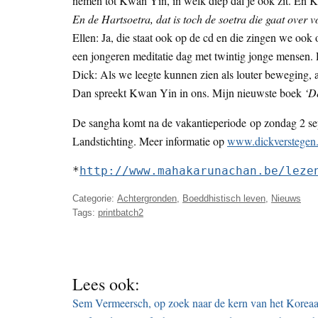
nemen tot Kwan Yin, in welk diep dal je ook zit. En Kw
En de Hartsoetra, dat is toch de soetra die gaat over 
Ellen: Ja, die staat ook op de cd en die zingen we o
een jongeren meditatie dag met twintig jonge mensen.
Dick: Als we leegte kunnen zien als louter beweging, al
Dan spreekt Kwan Yin in ons. Mijn nieuwste boek
‘De
De sangha komt na de vakantieperiode op zondag 2 sep
Landstichting. Meer informatie op
www.dickverstegen.
*
http://www.mahakarunachan.be/leze
Categorie:
Achtergronden
,
Boeddhistisch leven
,
Nieuws
Tags:
printbatch2
Lees ook:
Sem Vermeersch, op zoek naar de kern van het Korea