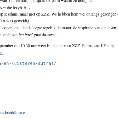
an Yin verschijnt altijd in de vorm waarin ze nodig is.
vorm die leegte is…
ok op sesshins, maar niet op ZZZ. We hebben hem wel onlangs gezongen
 Dat was geweldig.
s openheid, dan is leegte tegelijk de motor, de inspiratie van dat leven.
 tocht van het hart’
gaat daarover.’
tember om 10.30 uur weer bij elkaar voor ZZZ. Petruslaan 1 Heilig
nl
.
n-en-luisteren/sutras/ 
ans boeddhisme