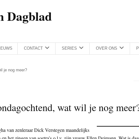
h Dagblad
IEUWS
CONTACT
SERIES
OVER ONS
P
il je nog meer?
ondagochtend, wat wil je nog meer
ha van zenleraar Dick Verstegen maandelijks
n het zingen van soetra’s o.l.v. zijn vrouw Ellen Deimann. Wat is daa