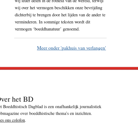
wij ieder delen in de rotheid van de wereld, terwijl
wij over het vermogen beschikken onze bevrijding
dichterbij te brengen door het lijden van de ander te
verminderen. In sommige teksten wordt dit
vermogen ‘boeddhanatuur’ genoemd.
Meer onder 'pakhuis van verlangen'
ver het BD
t Boeddhistisch Dagblad is een onafhankelijk journalistiek
bmagazine over boeddhistische thema’s en inzichten.
es ons colofon
.