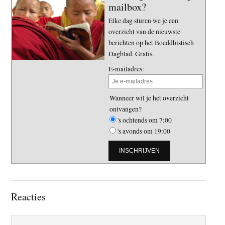
mailbox?
Elke dag sturen we je een
overzicht van de nieuwste
berichten op het Boeddhistisch
Dagblad. Gratis.
E-mailadres:
Wanneer wil je het overzicht
ontvangen?
's ochtends om 7:00
's avonds om 19:00
Lees
Reacties
Interacties