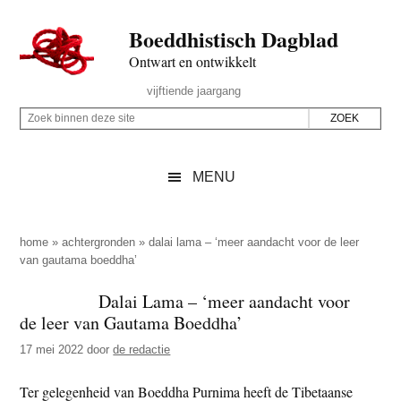
Door
Skip
Spring
Spring
Boeddhistisch Dagblad
naar
to
naar
naar
de
secondary
de
de
Ontwart en ontwikkelt
hoofd
menu
eerste
voettekst
Header
vijftiende jaargang
inhoud
sidebar
Rechts
Z
Z
o
o
e
e
MENU
k
k
b
o
i
p
home
»
achtergronden
»
dalai lama – ‘meer aandacht voor de leer
n
van gautama boeddha’
d
n
e
Dalai Lama – ‘meer aandacht voor
e
z
de leer van Gautama Boeddha’
n
e
d
17 mei 2022
door
de redactie
s
e
i
Ter gelegenheid van Boeddha Purnima heeft de Tibetaanse
z