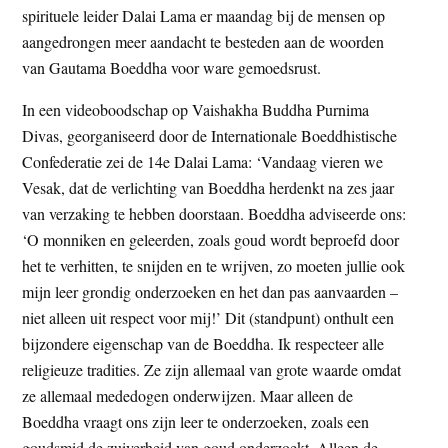
spirituele leider Dalai Lama er maandag bij de mensen op
t
e
aangedrongen meer aandacht te besteden aan de woorden
e
s
van Gautama Boeddha voor ware gemoedsrust.
i
t
In een videoboodschap op Vaishakha Buddha Purnima
e
Divas, georganiseerd door de Internationale Boeddhistische
Confederatie zei de 14e Dalai Lama: ‘Vandaag vieren we
Vesak, dat de verlichting van Boeddha herdenkt na zes jaar
van verzaking te hebben doorstaan. Boeddha adviseerde ons:
‘O monniken en geleerden, zoals goud wordt beproefd door
het te verhitten, te snijden en te wrijven, zo moeten jullie ook
mijn leer grondig onderzoeken en het dan pas aanvaarden –
niet alleen uit respect voor mij!’ Dit (standpunt) onthult een
bijzondere eigenschap van de Boeddha. Ik respecteer alle
religieuze tradities. Ze zijn allemaal van grote waarde omdat
ze allemaal mededogen onderwijzen. Maar alleen de
Boeddha vraagt ons zijn leer te onderzoeken, zoals een
goudsmid de zuiverheid van goud onderzoekt. Alleen de