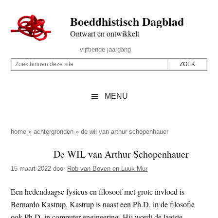
Door
Skip
Spring
Spring
Boeddhistisch Dagblad
naar
to
naar
naar
de
secondary
de
de
Ontwart en ontwikkelt
hoofd
menu
eerste
voettekst
Header
vijftiende jaargang
inhoud
sidebar
Rechts
Z
Z
o
o
e
e
MENU
k
k
b
o
i
p
home
»
achtergronden
»
de wil van arthur schopenhauer
n
d
De WIL van Arthur Schopenhauer
n
e
e
15 maart 2022
door
Rob van Boven en Luuk Mur
z
n
e
d
Een hedendaagse fysicus en filosoof met grote invloed is
s
e
Bernardo Kastrup. Kastrup is naast een Ph.D. in de filosofie
i
z
ook Ph.D. in computer engineering. Hij wordt de laatste