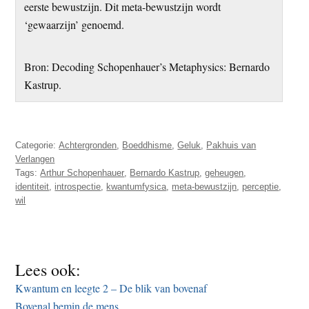
eerste bewustzijn. Dit meta-bewustzijn wordt
‘gewaarzijn’ genoemd.
Bron: Decoding Schopenhauer’s Metaphysics: Bernardo
Kastrup.
Categorie:
Achtergronden
,
Boeddhisme
,
Geluk
,
Pakhuis van
Verlangen
Tags:
Arthur Schopenhauer
,
Bernardo Kastrup
,
geheugen
,
identiteit
,
introspectie
,
kwantumfysica
,
meta-bewustzijn
,
perceptie
,
wil
Lees ook:
Kwantum en leegte 2 – De blik van bovenaf
Bovenal bemin de mens