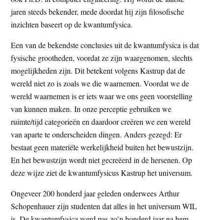
t
e
jaren steeds bekender, mede doordat hij zijn filosofische
e
s
inzichten baseert op de kwantumfysica.
i
Een van de bekendste conclusies uit de kwantumfysica is dat
t
fysische grootheden, voordat ze zijn waargenomen, slechts
e
mogelijkheden zijn. Dit betekent volgens Kastrup dat de
wereld niet zo is zoals we die waarnemen. Voordat we de
wereld waarnemen is er iets waar we ons geen voorstelling
van kunnen maken. In onze perceptie gebruiken we
ruimte/tijd categorieën en daardoor creëren we een wereld
van aparte te onderscheiden dingen. Anders gezegd: Er
bestaat geen materiële werkelijkheid buiten het bewustzijn.
En het bewustzijn wordt niet gecreëerd in de hersenen. Op
deze wijze ziet de kwantumfysicus Kastrup het universum.
Ongeveer 200 honderd jaar geleden onderwees Arthur
Schopenhauer zijn studenten dat alles in het universum WIL
is. De kwantumfysica werd pas zo’n honderd jaar na hem