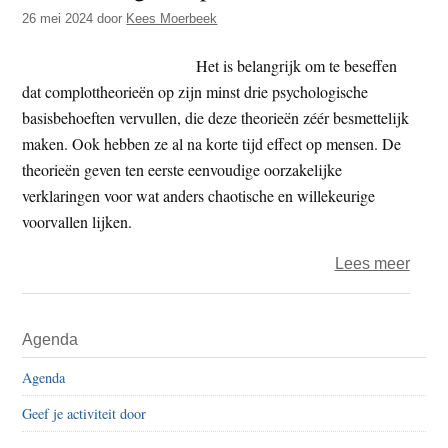
t
26 mei 2024
door
Kees Moerbeek
e
e
s
Het is belangrijk om te beseffen
i
dat complottheorieën op zijn minst drie psychologische
t
basisbehoeften vervullen, die deze theorieën zéér besmettelijk
e
maken. Ook hebben ze al na korte tijd effect op mensen. De
theorieën geven ten eerste eenvoudige oorzakelijke
verklaringen voor wat anders chaotische en willekeurige
voorvallen lijken.
over
Lees meer
Immu
tege
Primaire
Agenda
nepn
Sidebar
Agenda
Geef je activiteit door