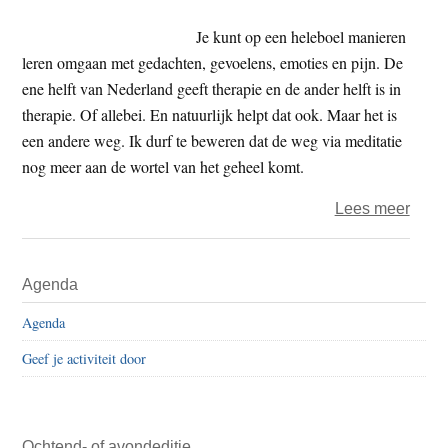
twee
waar
Je kunt op een heleboel manieren
leren omgaan met gedachten, gevoelens, emoties en pijn. De
ene helft van Nederland geeft therapie en de ander helft is in
therapie. Of allebei. En natuurlijk helpt dat ook. Maar het is
een andere weg. Ik durf te beweren dat de weg via meditatie
nog meer aan de wortel van het geheel komt.
over
Lees meer
Lere
omga
Primaire
Agenda
met
Sidebar
geda
Agenda
en
Geef je activiteit door
gevo
Ochtend- of avondeditie