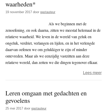
waarheden*
t
e
e
s
19 november 2017
door
gastauteur
i
Als we beginnen met de
t
zenoefening, en ook daarna, zitten we meestal helemaal in de
e
relatieve waarheid. We leven in de wereld van geluk en
ongeluk, verdriet, verlangen en lijden, en in het verlengde
daarvan oefenen we om gelukkiger te zijn of minder
ontevreden. Maar als we eenzijdig vastzitten aan deze
relatieve wereld, dan zetten we die dingen tegenover elkaar.
over
Lees meer
Zenm
Jiun
Leren omgaan met gedachten en
roshi
gevoelens
over
de
25 mei 2017
door
gastauteur