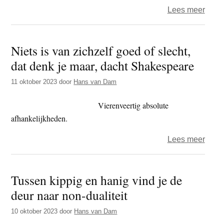
over
Lees meer
wat
Tuss
iets
begr
betek
Niets is van zichzelf goed of slecht,
en
dat denk je maar, dacht Shakespeare
onbe
raak
11 oktober 2023
door
Hans van Dam
je
de
Vierenveertig absolute
weg
afhankelijkheden.
kwijt
over
Lees meer
Niets
is
Tussen kippig en hanig vind je de
van
deur naar non-dualiteit
zichz
goed
10 oktober 2023
door
Hans van Dam
of