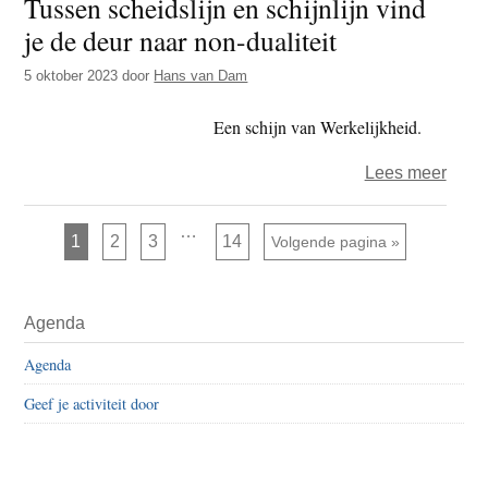
Tussen scheidslijn en schijnlijn vind
non-
je de deur naar non-dualiteit
dualit
5 oktober 2023
door
Hans van Dam
Een schijn van Werkelijkheid.
over
Lees meer
Tuss
schei
Interim
…
Pagina
Pagina
Pagina
Pagina
1
2
3
14
Ga naar
Volgende pagina »
pagina's
en
zijn
weggelaten
schijn
Primaire
vind
Agenda
Sidebar
je
Agenda
de
deur
Geef je activiteit door
naar
non-
dualit