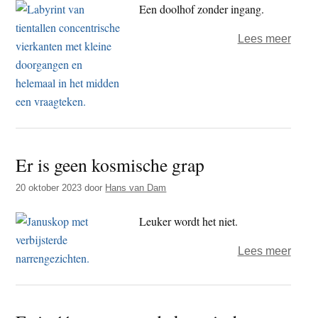
Een doolhof zonder ingang.
over
Lees meer
Niet-
wete
is
de
kosm
grap
Er is geen kosmische grap
20 oktober 2023
door
Hans van Dam
Leuker wordt het niet.
over
Lees meer
Er
is
geen