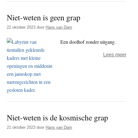
acht
kosm
Niet-weten is geen grap
grap
22 oktober 2023
door
Hans van Dam
Een doolhof zonder uitgang.
over
Lees meer
Niet-
wete
is
geen
grap
Niet-weten is de kosmische grap
21 oktober 2023
door
Hans van Dam