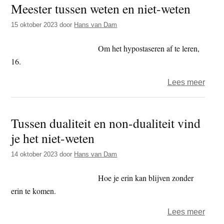
Meester tussen weten en niet-weten
één
kosm
15 oktober 2023
door
Hans van Dam
grap
Om het hypostaseren af te leren,
16.
over
Lees meer
Mees
tusse
Tussen dualiteit en non-dualiteit vind
wete
je het niet-weten
en
niet-
14 oktober 2023
door
Hans van Dam
wete
Hoe je erin kan blijven zonder
erin te komen.
over
Lees meer