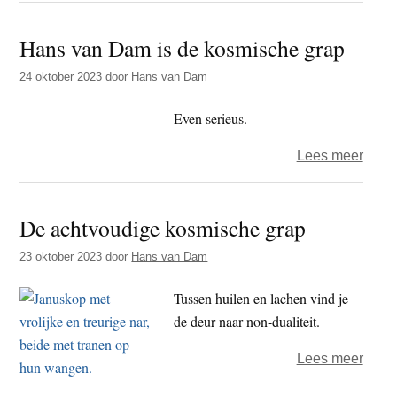
yin
en
Hans van Dam is de kosmische grap
yang
24 oktober 2023
door
Hans van Dam
Even serieus.
over
Lees meer
Hans
van
De achtvoudige kosmische grap
Dam
is
23 oktober 2023
door
Hans van Dam
de
kosm
Tussen huilen en lachen vind je
grap
de deur naar non-dualiteit.
over
Lees meer
De