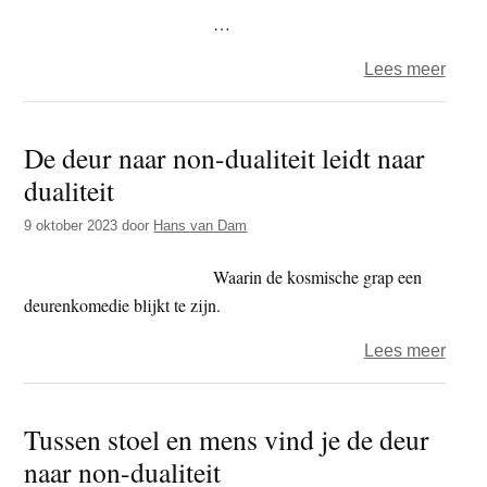
slech
…
dat
over
Lees meer
denk
Tuss
je
kippi
maar,
De deur naar non-dualiteit leidt naar
en
dacht
dualiteit
hani
Shak
vind
9 oktober 2023
door
Hans van Dam
je
de
Waarin de kosmische grap een
deur
deurenkomedie blijkt te zijn.
naar
over
Lees meer
non-
De
dualit
deur
Tussen stoel en mens vind je de deur
naar
naar non-dualiteit
non-