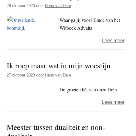
t
28 oktober 2023
door
Hans van Dam
e
e
s
Waar ga jij voor? Einde van het
i
Witboek Advaita.
t
e
over
Lees meer
Advai
is
Ik roep maar wat in mijn woestijn
voor
de
27 oktober 2023
door
Hans van Dam
bijl
gaan
De groeten hè, van onze Hein.
over
Lees meer
Ik
roep
Meester tussen dualiteit en non-
maar
dualiteit
wat