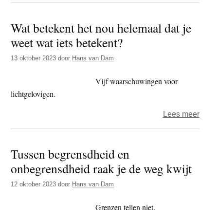
Tuss
dualit
Wat betekent het nou helemaal dat je
en
weet wat iets betekent?
non-
dualit
13 oktober 2023
door
Hans van Dam
vind
je
Vijf waarschuwingen voor
het
lichtgelovigen.
niet-
over
Lees meer
wete
Wat
betek
Tussen begrensdheid en
het
onbegrensdheid raak je de weg kwijt
nou
hele
12 oktober 2023
door
Hans van Dam
dat
je
Grenzen tellen niet.
weet