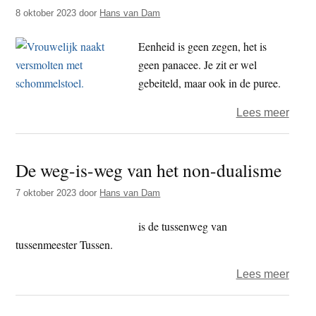
dualit
8 oktober 2023
door
Hans van Dam
leidt
naar
Eenheid is geen zegen, het is
dualit
geen panacee. Je zit er wel
gebeiteld, maar ook in de puree.
over
Lees meer
Tuss
stoel
De weg-is-weg van het non-dualisme
en
mens
7 oktober 2023
door
Hans van Dam
vind
je
is de tussenweg van
de
tussenmeester Tussen.
deur
over
Lees meer
naar
De
non-
weg-
dualit