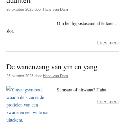
in
26 oktober 2023
door
Hans van Dam
mijn
woest
Om het hypostaseren af te leren,
slot.
over
Lees meer
Mees
tusse
De wanenzang van yin en yang
dualit
en
25 oktober 2023
door
Hans van Dam
non-
dualit
Samsara of nirwana? Haha.
over
Lees meer
De
wane
van