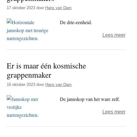
kosm
17 oktober 2023
door
Hans van Dam
grap
De drie-eenheid.
over
Lees meer
Er
zijn
maar
Er is maar één kosmische
twee
grappenmaker
kosm
grap
16 oktober 2023
door
Hans van Dam
De januskop van het ware zelf.
over
Lees meer
Er
is
maar