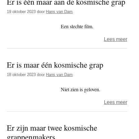
Er is één maar aan de kosmische grap
kosm
grap
19 oktober 2023
door
Hans van Dam
Een slechte film.
over
Lees meer
Er
is
Er is maar één kosmische grap
één
maar
18 oktober 2023
door
Hans van Dam
aan
de
Niet zien is geloven.
kosm
over
Lees meer
grap
Er
is
Er zijn maar twee kosmische
maar
grappenmakers
één