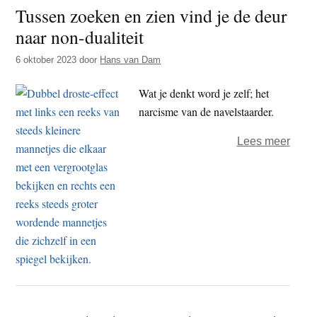
Tussen zoeken en zien vind je de deur
is-
naar non-dualiteit
weg
van
6 oktober 2023
door
Hans van Dam
het
non-
Wat je denkt word je zelf; het
dual
narcisme van de navelstaarder.
over
Lees meer
Tuss
zoek
en
zien
vind
je
de
deur
naar