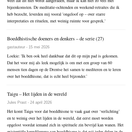
weet dat dit niet wordt aangeraden, maar ik kan niet zo veel met
bijeenkomsten. De meditatie-ochtenden en weekend-retraites die ik
heb bezocht, leverden mij vooral 'ongeloof op – over starre
interpretaties en rituelen, met weinig ruimte voor gesprek.'
Boeddhistische doeners en denkers – de serie (27)
gastauteur - 15 mei 2026
Loekie: 'Ik ben ook heel dankbaar dat dit op mijn pad is gekomen.
Dat het voor mij als leek mogelijk is om met een groep van 60
mensen tien dagen op de Drentse hei samen te mediteren en te leren
over het boeddhisme, dat is echt heel bijzonder.’
Taigu – Het lijden in de wereld
Jules Prast - 24 april 2026
Het komt Taigu voor dat boeddhisme te vaak gaat over ‘verlichting’
en te weinig over het lijden in de wereld, dat eerst moet worden
opgelost voordat iemand zich in spirituele zin bevrijd kan wanen. Het
existentiële kerndilemma van boeddhisme is dat wij ieder delen in de