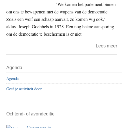
een
‘We komen het parlement binnen
kast
om ons te bewapenen met de wapens van de democratie.
in
Zoals een wolf een schaap aanvalt, zo komen wij ook,’
elkaa
aldus Joseph Goebbels in 1928. Een nog betere aansporing
zette
om de democratie te beschermen is er niet.
over
Lees meer
Weer
demo
Primaire
Agenda
gezo
Sidebar
Agenda
Geef je activiteit door
Ochtend- of avondeditie
Abonneer je