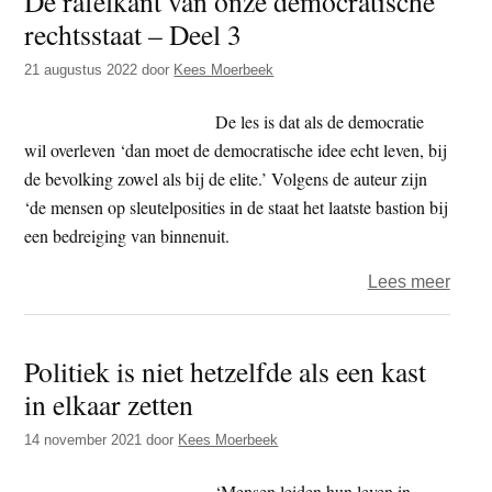
De rafelkant van onze democratische
rechtsstaat – Deel 3
in
het
21 augustus 2022
door
Kees Moerbeek
bos
huile
De les is dat als de democratie
wil overleven ‘dan moet de democratische idee echt leven, bij
de bevolking zowel als bij de elite.’ Volgens de auteur zijn
‘de mensen op sleutelposities in de staat het laatste bastion bij
een bedreiging van binnenuit.
over
Lees meer
De
rafel
Politiek is niet hetzelfde als een kast
van
in elkaar zetten
onze
demo
14 november 2021
door
Kees Moerbeek
recht
–
‘Mensen leiden hun leven in