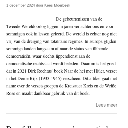
t
1 december 2024
door
Kees Moerbeek
e
e
s
De gebeurtenissen van de
i
Tweede Wereldoorlog liggen in jaren ver achter ons en voor
t
sommigen ook in lessen geleerd. De wereld is echter nog niet
e
vrij van de dreiging van totalitaire regimes. In Europa glijden
sommige landen langzaam af naar de status van illiberale
democratieën, waar slechts lippendienst aan de
democratische rechtsstaat wordt beleden. Daarom is het goed
dat in 2021 Dirk Rochtus’ boek Naar de hel met Hitler, verzet
in het Derde Rijk (1933-1945) verscheen. Dit artikel gaat met
name over de verzetsgroepen de Kreisauer Kreis en de Weiße
Rose en maakt dankbaar gebruik van dit boek.
over
Lees meer
Als
de
wolv