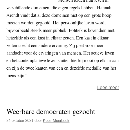
Deel
verschillende domeinen, die eigen regels hebben. Hannah
3
Arendt vindt dat al deze domeinen niet op een grote hoop
moeten worden gegooid. Het persoonlijke leven wordt
bijvoorbeeld steeds meer publiek. Politiek is bovendien niet
hetzelfde als een kast in elkaar zetten. Een kast in elkaar
zetten is echt een andere ervaring. Zij pleit voor meer
aandacht voor de ervaringen van mensen. Het actieve leven
en het contemplatieve leven sluiten hierbij mooi op elkaar aan
en zijn de twee kanten van een en dezelfde medaille van het
mens-zijn.’
over
Lees meer
Polit
is
Weerbare democraten gezocht
niet
hetze
24 oktober 2021
door
Kees Moerbeek
als