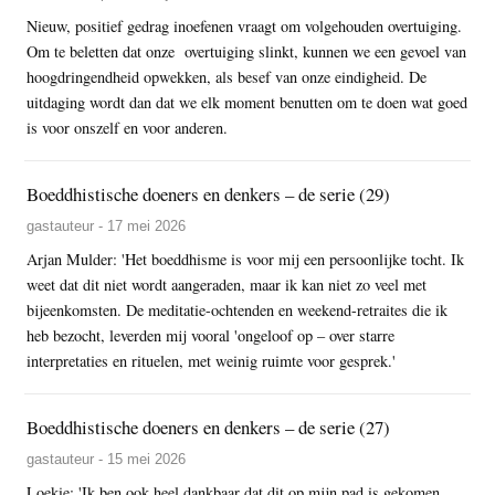
Nieuw, positief gedrag inoefenen vraagt om volgehouden overtuiging.
Om te beletten dat onze overtuiging slinkt, kunnen we een gevoel van
hoogdringendheid opwekken, als besef van onze eindigheid. De
uitdaging wordt dan dat we elk moment benutten om te doen wat goed
is voor onszelf en voor anderen.
Boeddhistische doeners en denkers – de serie (29)
gastauteur - 17 mei 2026
Arjan Mulder: 'Het boeddhisme is voor mij een persoonlijke tocht. Ik
weet dat dit niet wordt aangeraden, maar ik kan niet zo veel met
bijeenkomsten. De meditatie-ochtenden en weekend-retraites die ik
heb bezocht, leverden mij vooral 'ongeloof op – over starre
interpretaties en rituelen, met weinig ruimte voor gesprek.'
Boeddhistische doeners en denkers – de serie (27)
gastauteur - 15 mei 2026
Loekie: 'Ik ben ook heel dankbaar dat dit op mijn pad is gekomen.