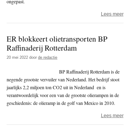
ongepast.
over
Lees meer
Rott
–
ER blokkeert olietransporten BP
Extin
Raffinaderij Rotterdam
Rebel
met
20 mei 2022
door
de redactie
eige
‘Were
BP Raffinaderij Rotterdam is de
Plane
negende grootste vervuiler van Nederland. Het bedrijf stoot
sloop
jaarlijks 2,2 miljoen ton CO2 uit in Nederland en is
Dage
verantwoordelijk voor een van de grootste olierampen in de
geschiedenis: de olieramp in de golf van Mexico in 2010.
over
Lees meer
ER
blokk