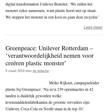
digital transformation Unilever Benelux: ‘We zullen het
monster zeker aannemen, want plastic hoort niet op straat.
We stoppen het monster in een kooi en gaan deze recyclen.’
over
Lees meer
Gree
breng
Greenpeace: Unilever Rotterdam –
plast
‘verantwoordelijkheid nemen voor
mons
terug
creëren plastic monster’
naar
5 maart 2019
door
de redactie
Unile
Meike Rijksen, campagneleider
plastic bij Greenpeace: ‘Na zo’n 239 opruimacties in 42
landen is duidelijk geworden welke
levensmiddelenfabrikanten de grootste vervuilers zijn:
Unilever, Coca-Cola en Nestlé staan in de top 10.’