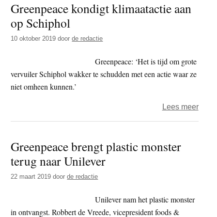
Greenpeace kondigt klimaatactie aan
oliet
op Schiphol
BP
Raffi
10 oktober 2019
door
de redactie
Rott
Greenpeace: ‘Het is tijd om grote
vervuiler Schiphol wakker te schudden met een actie waar ze
niet omheen kunnen.’
over
Lees meer
Gree
kondi
Greenpeace brengt plastic monster
klima
terug naar Unilever
aan
op
22 maart 2019
door
de redactie
Schip
Unilever nam het plastic monster
in ontvangst. Robbert de Vreede, vicepresident foods &