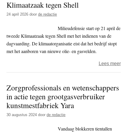
Klimaatzaak tegen Shell
t
e
e
s
24 april 2026
door
de redactie
i
Milieudefensie start op 21 april de
t
tweede Klimaatzaak tegen Shell met het indienen van de
e
dagvaarding. De klimaatorganisatie eist dat het bedrijf stopt
met het aanboren van nieuwe olie- en gasvelden.
over
Lees meer
Milie
start
Zorgprofessionals en wetenschappers
twee
in actie tegen grootgasverbruiker
Klim
tege
kunstmestfabriek Yara
Shell
30 augustus 2024
door
de redactie
Vandaag blokkeren tientallen