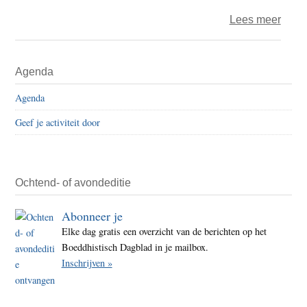
over
Lees meer
Gree
Unile
Primaire
Agenda
Rott
Sidebar
–
Agenda
‘vera
Geef je activiteit door
neme
voor
creër
plast
Ochtend- of avondeditie
monst
Abonneer je
Elke dag gratis een overzicht van de berichten op het
Boeddhistisch Dagblad in je mailbox.
Inschrijven »