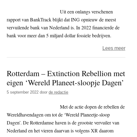
kunst
Uit een onlangs verschenen
Yara
rapport van BankTrack blijkt dat ING opnieuw de meest
vervuilende bank van Nederland is. In 2022 financierde de
bank voor meer dan 5 miljard dollar fossiele bedrijven.
over
Lees meer
Milie
zet
Rotterdam – Extinction Rebellion met
jurid
eigen ‘Wereld Planeet-sloopje Dagen’
onde
naar
5 september 2022
door
de redactie
vervu
voort
Met de actie dopen de rebellen de
bij
Wereldhavendagen om tot de ‘Wereld Planeetje-sloop
ING
Dagen’. De Rotterdamse haven is de grootste vervuiler van
Nederland en het vieren daarvan is volgens XR daarom