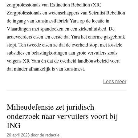
zorgprofessionals van Extinction Rebellion (XR)
Zorgprofessionals en wetenschappers van Scientist Rebellion
de ingang van kunstmestfabriek Yara op de locatie in
Vlaardingen met spandoeken en een ziekenhuisbed. De
actievoerders eisen ten eerste dat Yara het enorme gasgebruik
stopt. Ten tweede eisen ze dat de overheid stopt met fossiele
subsidies en belastingkortingen aan grote vervuilers zoals
volgens XR Yara én dat de overheid landbouwbeleid voert
dat minder afhankelijk is van kunstmest.
over
Lees meer
Zorgp
en
Milieudefensie zet juridisch
wete
onderzoek naar vervuilers voort bij
in
actie
ING
tege
20 april 2023
door
de redactie
groot