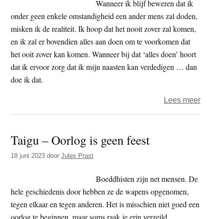
dode
Wanneer ik blijf beweren dat ik
onder geen enkele omstandigheid een ander mens zal doden,
misken ik de realiteit. Ik hoop dat het nooit zover zal komen,
en ik zal er bovendien alles aan doen om te voorkomen dat
het ooit zover kan komen. Wanneer bij dat ‘alles doen’ hoort
dat ik ervoor zorg dat ik mijn naasten kan verdedigen … dan
doe ik dat.
over
Lees meer
Gij
zult
Taigu – Oorlog is geen feest
niet
dode
18 juni 2023
door
Jules Prast
Boeddhisten zijn net mensen. De
hele geschiedenis door hebben ze de wapens opgenomen,
tegen elkaar en tegen anderen. Het is misschien niet goed een
oorlog te beginnen, maar soms raak je erin verzeild.