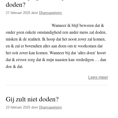
doden?
t
e
e
s
27 februari 2025
door
Dharmapelgrim
i
Wanneer ik blijf beweren dat ik
t
onder geen enkele omstandigheid een ander mens zal doden,
e
misken ik de realiteit. Ik hoop dat het nooit zover zal komen,
en ik zal er bovendien alles aan doen om te voorkomen dat
het ooit zover kan komen. Wanneer bij dat ‘alles doen’ hoort
dat ik ervoor zorg dat ik mijn naasten kan verdedigen … dan
doe ik dat.
over
Lees meer
Dhar
–
Gij zult niet doden?
Gij
zult
23 februari 2025
door
Dharmapelgrim
niet