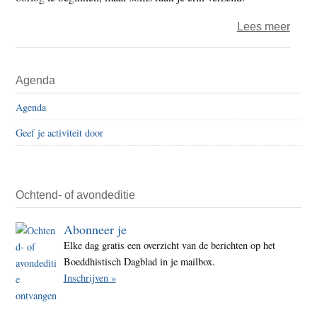
over
Lees meer
Taigu
–
Primaire
Agenda
Oorl
Sidebar
is
Agenda
geen
Geef je activiteit door
feest
Ochtend- of avondeditie
Abonneer je
Elke dag gratis een overzicht van de berichten op het
Boeddhistisch Dagblad in je mailbox.
Inschrijven »