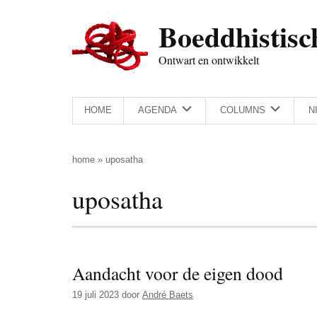
Door
Skip
Spring
Spring
Boeddhistisc
naar
to
naar
naar
de
secondary
de
de
Ontwart en ontwikkelt
hoofd
menu
eerste
voettekst
inhoud
sidebar
HOME
AGENDA
COLUMNS
N
home
»
uposatha
uposatha
Aandacht voor de eigen dood
19 juli 2023
door
André Baets