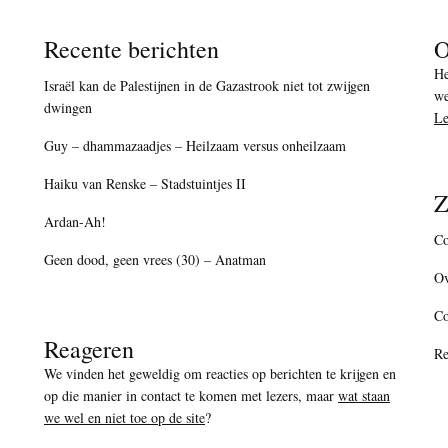
Recente berichten
O
He
Israël kan de Palestijnen in de Gazastrook niet tot zwijgen
we
dwingen
Le
Guy – dhammazaadjes – Heilzaam versus onheilzaam
Haiku van Renske – Stadstuintjes II
Z
Ardan-Ah!
Co
Geen dood, geen vrees (30) – Anatman
Ov
C
Reageren
Re
We vinden het geweldig om reacties op berichten te krijgen en
op die manier in contact te komen met lezers, maar
wat staan
we wel en niet toe op de site
?