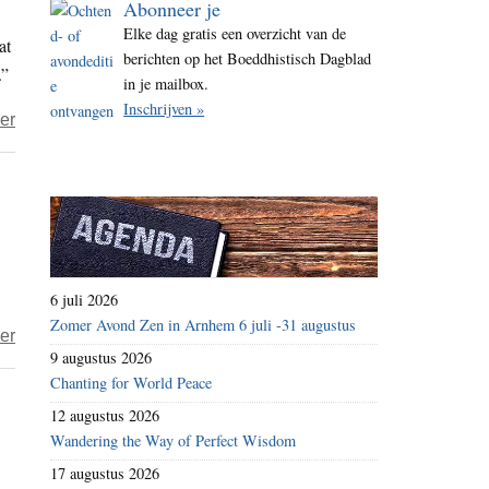
Abonneer je
i
Elke dag gratis een overzicht van de
at
t
berichten op het Boeddhistisch Dagblad
.”
e
in je mailbox.
Inschrijven »
over
er
Aandacht
voor
de
eigen
dood
6 juli 2026
Zomer Avond Zen in Arnhem 6 juli -31 augustus
over
er
9 augustus 2026
‘Evam
Chanting for World Peace
me
12 augustus 2026
sutam’,
Wandering the Way of Perfect Wisdom
aldus
17 augustus 2026
heb