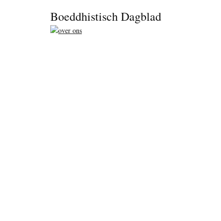
Footer
Boeddhistisch Dagblad